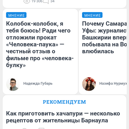
19 306
34
МНЕНИЕ
МНЕНИЕ
Колобок-колобок, я
Почему Самара
тебя боюсь! Ради чего
Уфы: журналист
отложили прокат
Башкирии впер
«Человека-паука» —
побывала на Вол
честный отзыв о
влюбилась
фильме про «человека-
булку»
Надежда Губарь
Назифа Нурмух
РЕКОМЕНДУЕМ
Как приготовить хачапури — несколько
рецептов от жительницы Барнаула