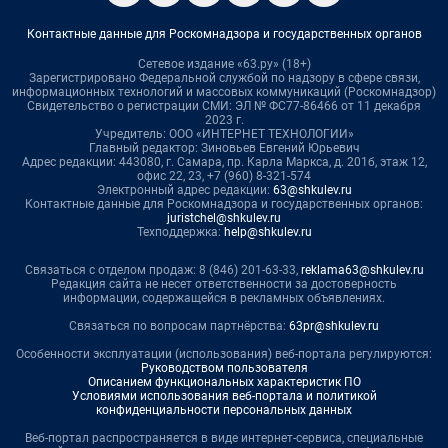
Контактные данные для Роскомнадзора и государственных органов
Сетевое издание «63.ру» (18+)
Зарегистрировано Федеральной службой по надзору в сфере связи,
информационных технологий и массовых коммуникаций (Роскомнадзор)
Свидетельство о регистрации СМИ: ЭЛ № ФС77-86466 от 11 декабря
2023 г.
Учредитель: ООО «ИНТЕРНЕТ ТЕХНОЛОГИИ»
Главный редактор: Зиновьев Евгений Юрьевич
Адрес редакции: 443080, г. Самара, пр. Карла Маркса, д. 201б, этаж 12,
офис 22, 23, +7 (960) 8-321-574
Электронный адрес редакции:
63@shkulev.ru
Контактные данные для Роскомнадзора и государственных органов:
juristchel@shkulev.ru
Техподдержка:
help@shkulev.ru
Связаться с отделом продаж: 8 (846) 201-63-33,
reklama63@shkulev.ru
Редакция сайта не несет ответственности за достоверность
информации, содержащейся в рекламных объявлениях.
Связаться по вопросам партнёрства:
63pr@shkulev.ru
Особенности эксплуатации (использования) веб-портала регулируются:
Руководством пользователя
Описанием функциональных характеристик ПО
Условиями использования веб-портала и политикой
конфиденциальности персональных данных
Веб-портал распространяется в виде интернет-сервиса, специальные