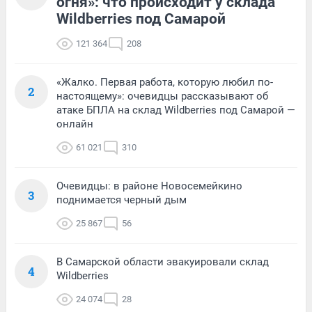
огня»: что происходит у склада
Wildberries под Самарой
121 364
208
«Жалко. Первая работа, которую любил по-
2
настоящему»: очевидцы рассказывают об
атаке БПЛА на склад Wildberries под Самарой —
онлайн
61 021
310
Очевидцы: в районе Новосемейкино
3
поднимается черный дым
25 867
56
В Самарской области эвакуировали склад
4
Wildberries
24 074
28