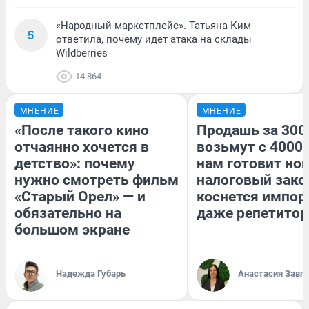
«Народный маркетплейс». Татьяна Ким
5
ответила, почему идет атака на склады
Wildberries
14 864
МНЕНИЕ
МНЕНИЕ
«После такого кино
Продашь за 3000
отчаянно хочется в
возьмут с 4000.
детство»: почему
нам готовит но
нужно смотреть фильм
налоговый зако
«Старый Орел» — и
коснется импор
обязательно на
даже репетитор
большом экране
Надежда Губарь
Анастасия Завг