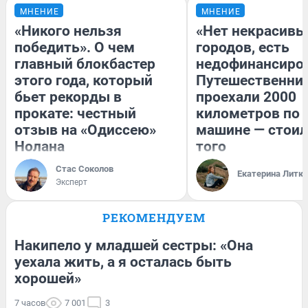
МНЕНИЕ
МНЕНИЕ
«Никого нельзя
«Нет некрасивы
победить». О чем
городов, есть
главный блокбастер
недофинансиро
этого года, который
Путешественни
бьет рекорды в
проехали 2000
прокате: честный
километров по 
отзыв на «Одиссею»
машине — стоил
Нолана
того
Стас Соколов
Екатерина Литк
Эксперт
РЕКОМЕНДУЕМ
Накипело у младшей сестры: «Она
уехала жить, а я осталась быть
хорошей»
7 часов
7 001
3