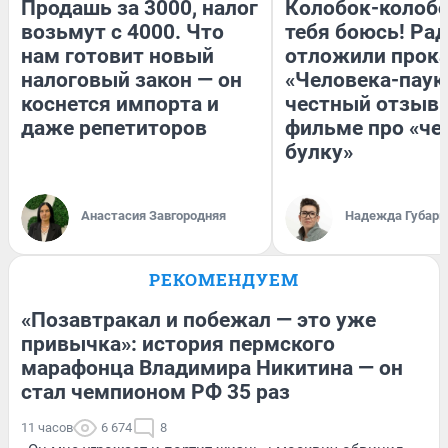
Продашь за 3000, налог
Колобок-колобо
возьмут с 4000. Что
тебя боюсь! Рад
нам готовит новый
отложили прок
налоговый закон — он
«Человека-паук
коснется импорта и
честный отзыв 
даже репетиторов
фильме про «че
булку»
Анастасия Завгородняя
Надежда Губарь
РЕКОМЕНДУЕМ
«Позавтракал и побежал — это уже
привычка»: история пермского
марафонца Владимира Никитина — он
стал чемпионом РФ 35 раз
11 часов
6 674
8