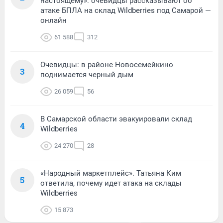
настоящему»: очевидцы рассказывают об
атаке БПЛА на склад Wildberries под Самарой —
онлайн
61 588
312
Очевидцы: в районе Новосемейкино
3
поднимается черный дым
26 059
56
В Самарской области эвакуировали склад
4
Wildberries
24 270
28
«Народный маркетплейс». Татьяна Ким
5
ответила, почему идет атака на склады
Wildberries
15 873