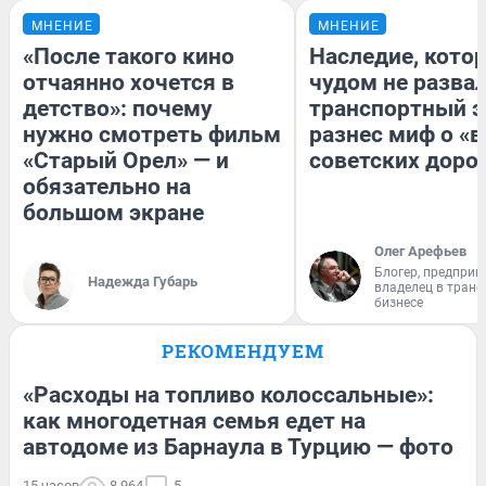
МНЕНИЕ
МНЕНИЕ
«После такого кино
Наследие, кото
отчаянно хочется в
чудом не разва
детство»: почему
транспортный э
нужно смотреть фильм
разнес миф о «
«Старый Орел» — и
советских доро
обязательно на
большом экране
Олег Арефьев
Блогер, предприн
Надежда Губарь
владелец в тран
бизнесе
РЕКОМЕНДУЕМ
«Расходы на топливо колоссальные»:
как многодетная семья едет на
автодоме из Барнаула в Турцию — фото
15 часов
8 964
5