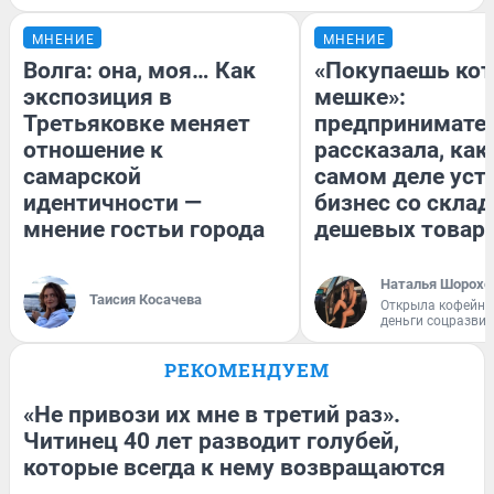
МНЕНИЕ
МНЕНИЕ
Волга: она, моя… Как
«Покупаешь кот
экспозиция в
мешке»:
Третьяковке меняет
предпринимате
отношение к
рассказала, как
самарской
самом деле уст
идентичности —
бизнес со скла
мнение гостьи города
дешевых товар
Наталья Шорохо
Таисия Косачева
Открыла кофейну
деньги соцразви
РЕКОМЕНДУЕМ
«Не привози их мне в третий раз».
Читинец 40 лет разводит голубей,
которые всегда к нему возвращаются