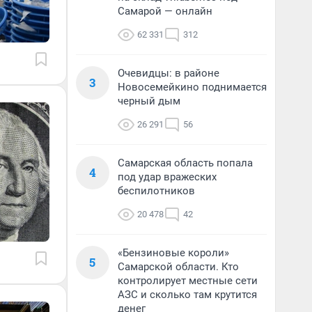
Самарой — онлайн
62 331
312
Очевидцы: в районе
3
Новосемейкино поднимается
черный дым
26 291
56
Самарская область попала
4
под удар вражеских
беспилотников
20 478
42
«Бензиновые короли»
5
Самарской области. Кто
контролирует местные сети
АЗС и сколько там крутится
денег