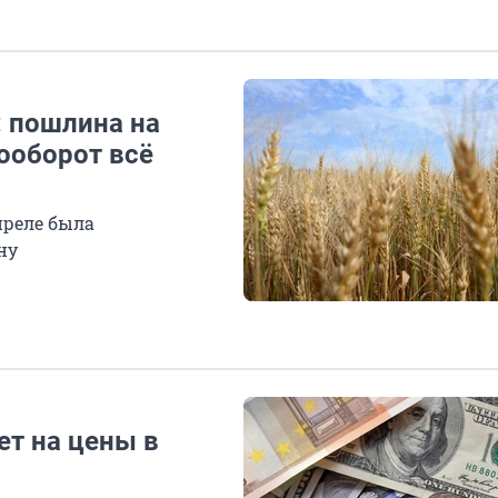
: пошлина на
зооборот всё
преле была
ну
ет на цены в