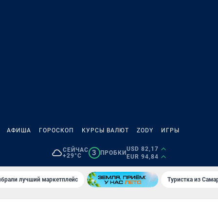
АФИША
ГОРОСКОП
КУРСЫ ВАЛЮТ
ZODY
ИГРЫ
USD 82,17
СЕЙЧАС
3
ПРОБКИ
+29°C
EUR 94,84
брали лучший маркетплейс
Туристка из Сама