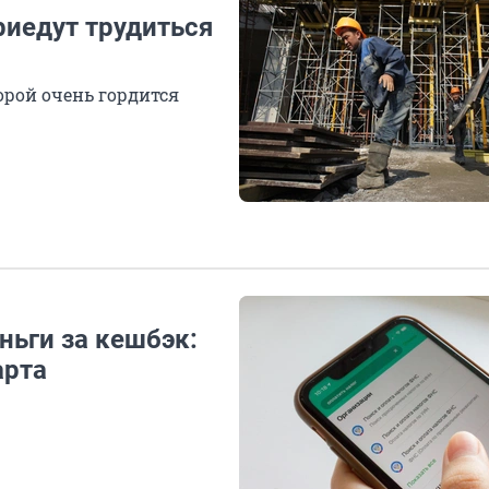
риедут трудиться
орой очень гордится
ньги за кешбэк:
арта