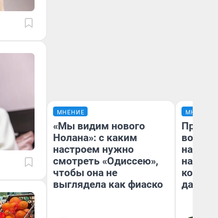
МНЕНИЕ
МНЕНИЕ
«Мы видим нового
Продаш
Нолана»: с каким
возьмут
настроем нужно
нам го
смотреть «Одиссею»,
налого
чтобы она не
коснет
выглядела как фиаско
даже р