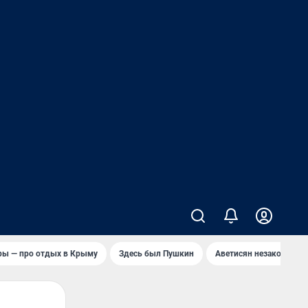
ры — про отдых в Крыму
Здесь был Пушкин
Аветисян незаконно в