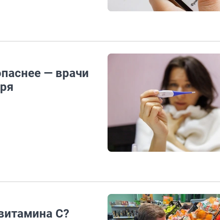
опаснее — врачи
бря
 витамина C?