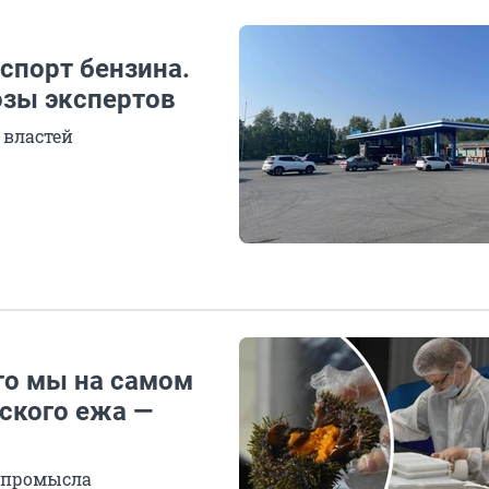
кспорт бензина.
озы экспертов
 властей
то мы на самом
ского ежа —
о промысла