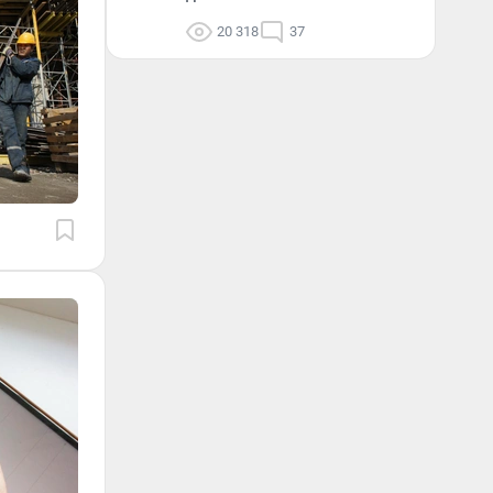
20 318
37