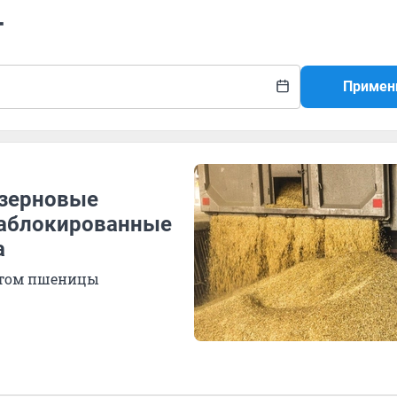
т
Примен
 зерновые
заблокированные
а
ортом пшеницы