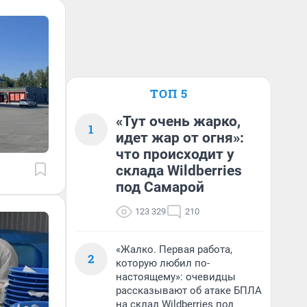
ТОП 5
«Тут очень жарко,
1
идет жар от огня»:
что происходит у
склада Wildberries
под Самарой
123 329
210
«Жалко. Первая работа,
2
которую любил по-
настоящему»: очевидцы
рассказывают об атаке БПЛА
на склад Wildberries под