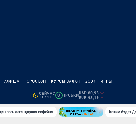
АФИША
ГОРОСКОП
КУРСЫ ВАЛЮТ
ZODY
ИГРЫ
USD 80,93
СЕЙЧАС
0
ПРОБКИ
+17°C
EUR 93,19
крылась легендарная кофейня
Каким будет Де