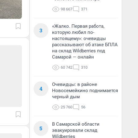
98 667
371
«Жалко. Первая работа,
3
которую любил по-
настоящему»: очевидцы
рассказывают об атаке БПЛА
на склад Wildberries под
Самарой — онлайн
60 742
310
Очевидцы: в районе
4
Новосемейкино поднимается
черный дым
25 760
56
В Самарской области
5
эвакуировали склад
Wildberries