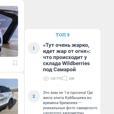
ТОП 5
«Тут очень жарко,
1
идет жар от огня»:
что происходит у
склада Wildberries
под Самарой
120 775
208
Это вам не 1-я просека! Где
2
жила элита Куйбышева во
времена Брежнева —
уникальные фото самарского
«золотого километра»