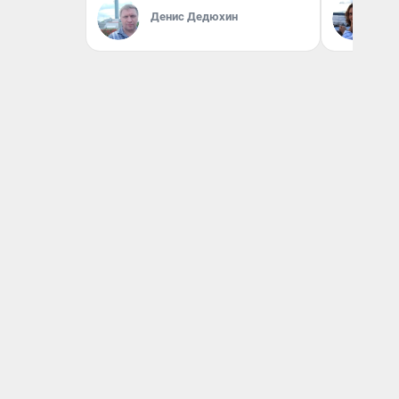
Денис Дедюхин
Та