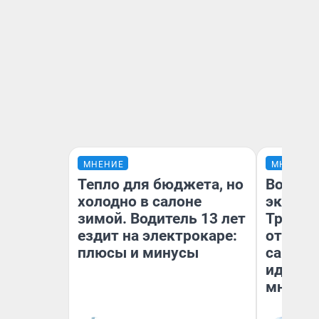
МНЕНИЕ
МНЕНИЕ
Тепло для бюджета, но
Волга: 
холодно в салоне
экспоз
зимой. Водитель 13 лет
Третья
ездит на электрокаре:
отноше
плюсы и минусы
самарс
иденти
мнение