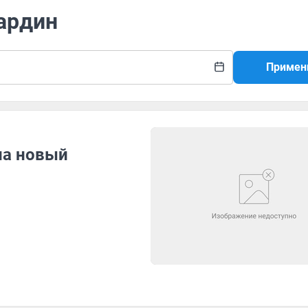
Бардин
Примен
на новый