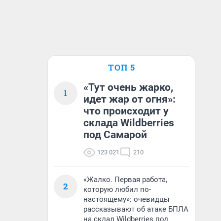
ТОП 5
«Тут очень жарко,
1
идет жар от огня»:
что происходит у
склада Wildberries
под Самарой
123 021
210
«Жалко. Первая работа,
2
которую любил по-
настоящему»: очевидцы
рассказывают об атаке БПЛА
на склад Wildberries под