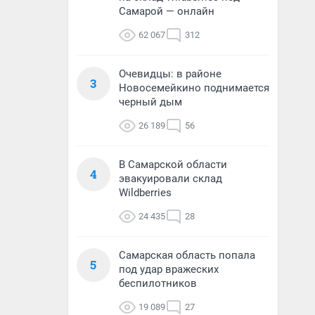
Самарой — онлайн
62 067
312
Очевидцы: в районе
3
Новосемейкино поднимается
черный дым
26 189
56
В Самарской области
4
эвакуировали склад
Wildberries
24 435
28
Самарская область попала
5
под удар вражеских
беспилотников
19 089
27