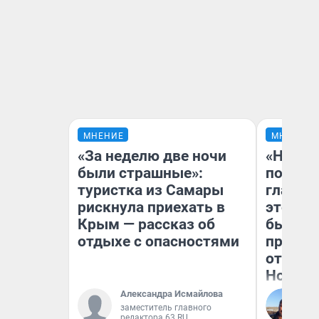
МНЕНИЕ
МНЕНИЕ
«За неделю две ночи
«Никог
были страшные»:
победи
туристка из Самары
главны
рискнула приехать в
этого г
Крым — рассказ об
бьет р
отдыхе с опасностями
прокат
отзыв 
Нолана
Александра Исмайлова
Ст
заместитель главного
Эк
редактора 63.RU