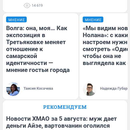
14 619
МНЕНИЕ
МНЕНИЕ
Волга: она, моя… Как
«Мы видим нов
экспозиция в
Нолана»: с каки
Третьяковке меняет
настроем нужн
отношение к
смотреть «Одис
самарской
чтобы она не
идентичности —
выглядела как 
мнение гостьи города
Таисия Косачева
Надежда Губарь
РЕКОМЕНДУЕМ
Новости ХМАО за 5 августа: муж дает
деньги Айзе, вартовчанин оголился