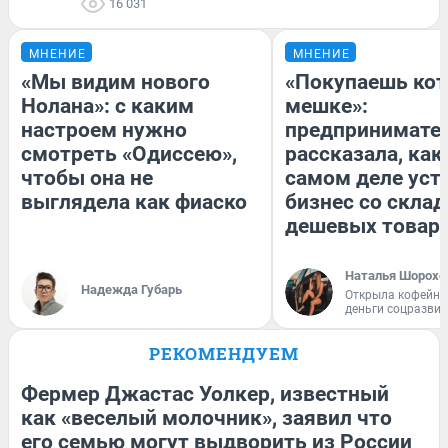
16 031
МНЕНИЕ
МНЕНИЕ
«Мы видим нового
«Покупаешь кот
Нолана»: с каким
мешке»:
настроем нужно
предпринимате
смотреть «Одиссею»,
рассказала, как
чтобы она не
самом деле уст
выглядела как фиаско
бизнес со скла
дешевых товар
Наталья Шорохо
Надежда Губарь
Открыла кофейну
деньги соцразви
РЕКОМЕНДУЕМ
Фермер Джастас Уолкер, известный
как «веселый молочник», заявил что
его семью могут выдворить из России