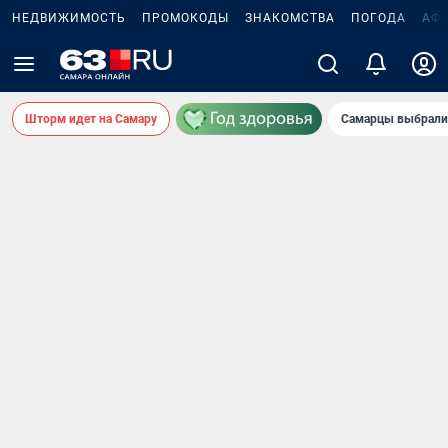
НЕДВИЖИМОСТЬ
ПРОМОКОДЫ
ЗНАКОМСТВА
ПОГОДА
АФ
Шторм идет на Самару
Самарцы выбрали