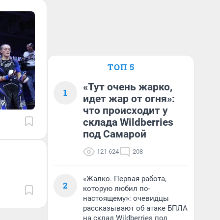
ТОП 5
«Тут очень жарко,
1
идет жар от огня»:
что происходит у
склада Wildberries
под Самарой
121 624
208
«Жалко. Первая работа,
2
которую любил по-
настоящему»: очевидцы
рассказывают об атаке БПЛА
на склад Wildberries под