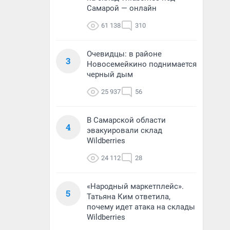
Самарой — онлайн
61 138
310
Очевидцы: в районе
3
Новосемейкино поднимается
черный дым
25 937
56
В Самарской области
4
эвакуировали склад
Wildberries
24 112
28
«Народный маркетплейс».
5
Татьяна Ким ответила,
почему идет атака на склады
Wildberries