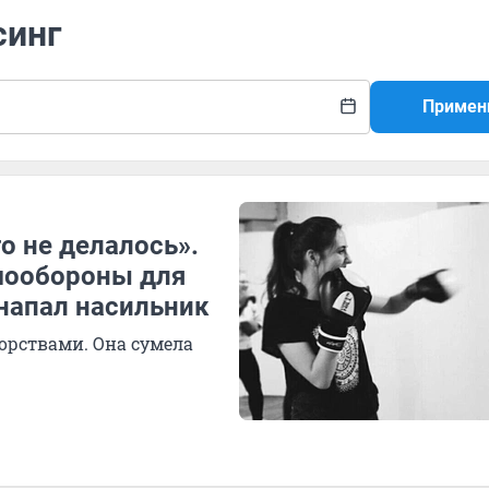
синг
Примен
го не делалось».
амообороны для
 напал насильник
орствами. Она сумела