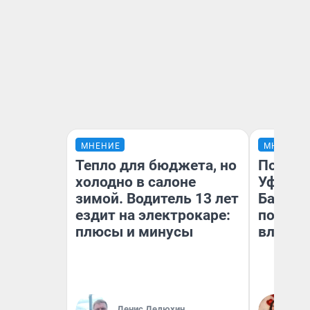
МНЕНИЕ
МНЕНИЕ
Тепло для бюджета, но
Почему
холодно в салоне
Уфы: ж
зимой. Водитель 13 лет
Башкир
ездит на электрокаре:
побыва
плюсы и минусы
влюбил
Денис Дедюхин
На