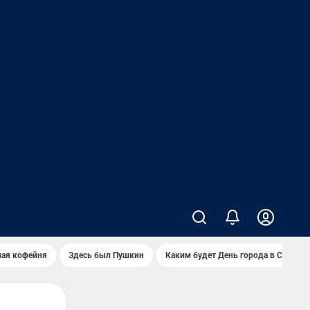
ная кофейня
Здесь был Пушкин
Каким будет День города в Самаре