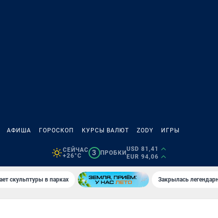
АФИША
ГОРОСКОП
КУРСЫ ВАЛЮТ
ZODY
ИГРЫ
USD 81,41
СЕЙЧАС
3
ПРОБКИ
+26°C
EUR 94,06
ает скульптуры в парках
Закрылась легендар