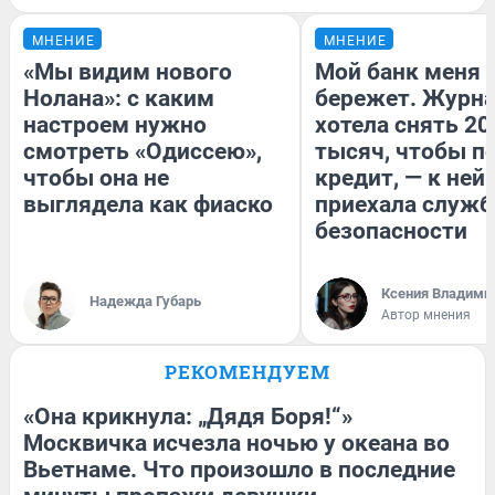
МНЕНИЕ
МНЕНИЕ
«Мы видим нового
Мой банк меня
Нолана»: с каким
бережет. Журн
настроем нужно
хотела снять 20
смотреть «Одиссею»,
тысяч, чтобы п
чтобы она не
кредит, — к ней
выглядела как фиаско
приехала служб
безопасности
Ксения Владими
Надежда Губарь
Автор мнения
РЕКОМЕНДУЕМ
«Она крикнула: „Дядя Боря!“»
Москвичка исчезла ночью у океана во
Вьетнаме. Что произошло в последние