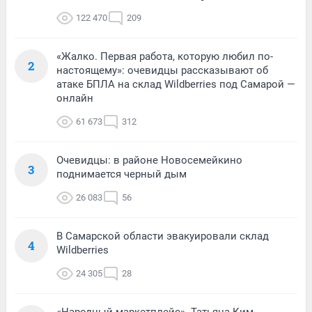
122 470
209
«Жалко. Первая работа, которую любил по-
2
настоящему»: очевидцы рассказывают об
атаке БПЛА на склад Wildberries под Самарой —
онлайн
61 673
312
Очевидцы: в районе Новосемейкино
3
поднимается черный дым
26 083
56
В Самарской области эвакуировали склад
4
Wildberries
24 305
28
«Народный маркетплейс». Татьяна Ким