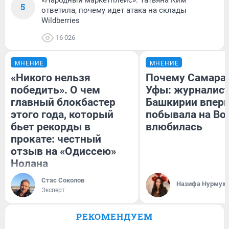
5
ответила, почему идет атака на склады
Wildberries
16 026
МНЕНИЕ
МНЕНИЕ
«Никого нельзя
Почему Самара
победить». О чем
Уфы: журналист
главный блокбастер
Башкирии впер
этого года, который
побывала на Вол
бьет рекорды в
влюбилась
прокате: честный
отзыв на «Одиссею»
Нолана
Стас Соколов
Назифа Нурмух
Эксперт
РЕКОМЕНДУЕМ