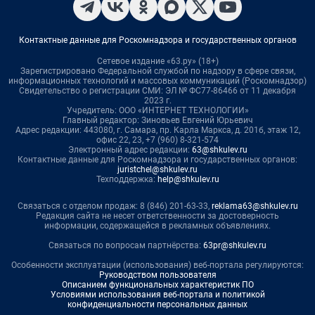
Контактные данные для Роскомнадзора и государственных органов
Сетевое издание «63.ру» (18+)
Зарегистрировано Федеральной службой по надзору в сфере связи,
информационных технологий и массовых коммуникаций (Роскомнадзор)
Свидетельство о регистрации СМИ: ЭЛ № ФС77-86466 от 11 декабря
2023 г.
Учредитель: ООО «ИНТЕРНЕТ ТЕХНОЛОГИИ»
Главный редактор: Зиновьев Евгений Юрьевич
Адрес редакции: 443080, г. Самара, пр. Карла Маркса, д. 201б, этаж 12,
офис 22, 23, +7 (960) 8-321-574
Электронный адрес редакции:
63@shkulev.ru
Контактные данные для Роскомнадзора и государственных органов:
juristchel@shkulev.ru
Техподдержка:
help@shkulev.ru
Связаться с отделом продаж: 8 (846) 201-63-33,
reklama63@shkulev.ru
Редакция сайта не несет ответственности за достоверность
информации, содержащейся в рекламных объявлениях.
Связаться по вопросам партнёрства:
63pr@shkulev.ru
Особенности эксплуатации (использования) веб-портала регулируются:
Руководством пользователя
Описанием функциональных характеристик ПО
Условиями использования веб-портала и политикой
конфиденциальности персональных данных