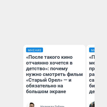
МНЕНИЕ
МНЕНИЕ
«После такого кино
«Покуп
отчаянно хочется в
мешке»
детство»: почему
предпр
нужно смотреть фильм
рассказ
«Старый Орел» — и
самом 
обязательно на
бизнес
большом экране
дешевы
На
Надежда Губарь