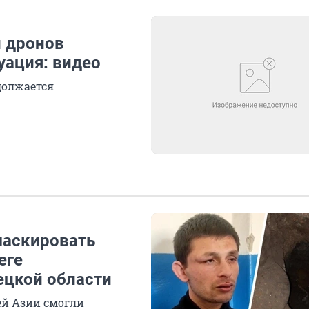
и дронов
уация: видео
должается
маскировать
еге
ецкой области
ей Азии смогли