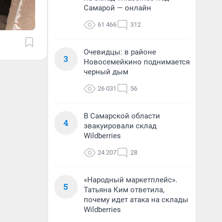
Самарой — онлайн
61 466
312
Очевидцы: в районе
3
Новосемейкино поднимается
черный дым
26 031
56
В Самарской области
4
эвакуировали склад
Wildberries
24 207
28
«Народный маркетплейс».
5
Татьяна Ким ответила,
почему идет атака на склады
Wildberries