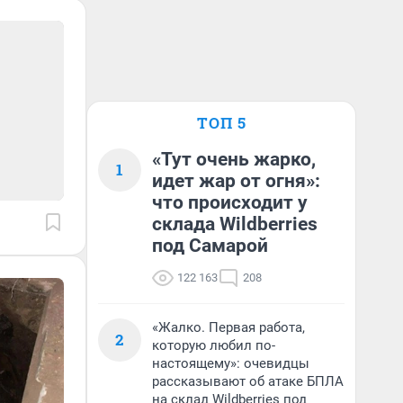
ТОП 5
«Тут очень жарко,
1
идет жар от огня»:
что происходит у
склада Wildberries
под Самарой
122 163
208
«Жалко. Первая работа,
2
которую любил по-
настоящему»: очевидцы
рассказывают об атаке БПЛА
на склад Wildberries под