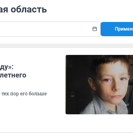
ая область
Примен
ду»:
летнего
 тех пор его больше