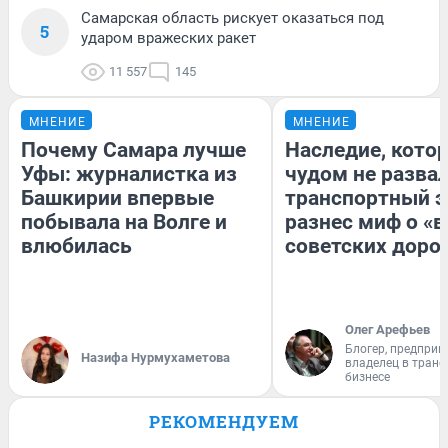
Самарская область рискует оказаться под
5
ударом вражеских ракет
11 557
145
МНЕНИЕ
МНЕНИЕ
Почему Самара лучше
Наследие, кото
Уфы: журналистка из
чудом не разва
Башкирии впервые
транспортный э
побывала на Волге и
разнес миф о «
влюбилась
советских доро
Олег Арефьев
Блогер, предприн
Назифа Нурмухаметова
владелец в тран
бизнесе
РЕКОМЕНДУЕМ