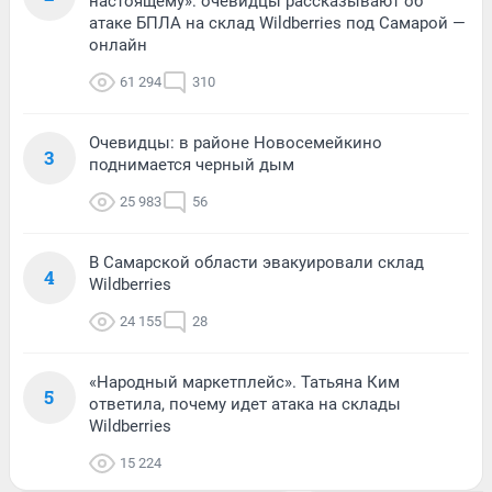
настоящему»: очевидцы рассказывают об
атаке БПЛА на склад Wildberries под Самарой —
онлайн
61 294
310
Очевидцы: в районе Новосемейкино
3
поднимается черный дым
25 983
56
В Самарской области эвакуировали склад
4
Wildberries
24 155
28
«Народный маркетплейс». Татьяна Ким
5
ответила, почему идет атака на склады
Wildberries
15 224