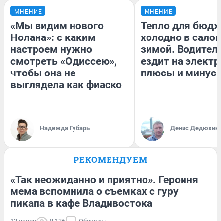
МНЕНИЕ
МНЕНИЕ
«Мы видим нового
Тепло для бюдж
Нолана»: с каким
холодно в сало
настроем нужно
зимой. Водитель
смотреть «Одиссею»,
ездит на электр
чтобы она не
плюсы и минус
выглядела как фиаско
Надежда Губарь
Денис Дедюхин
РЕКОМЕНДУЕМ
«Так неожиданно и приятно». Героиня
мема вспомнила о съемках с гуру
пикапа в кафе Владивостока
13 часов
8 136
Обсудить