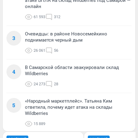
атаке БПЛА на склад Wildberries под Самарой —
онлайн
61 593
312
Очевидцы: в районе Новосемейкино
3
поднимается черный дым
26 061
56
В Самарской области эвакуировали склад
4
Wildberries
24 273
28
«Народный маркетплейс». Татьяна Ким
5
ответила, почему идет атака на склады
Wildberries
15 889