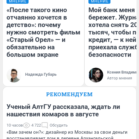
МНЕНИЕ
МНЕНИЕ
«После такого кино
Мой банк меня
отчаянно хочется в
бережет. Журн
детство»: почему
хотела снять 20
нужно смотреть фильм
тысяч, чтобы п
«Старый Орел» — и
кредит, — к ней
обязательно на
приехала служб
большом экране
безопасности
Ксения Владими
Надежда Губарь
Автор мнения
РЕКОМЕНДУЕМ
Ученый АлтГУ рассказала, ждать ли
нашествия комаров в августе
10 часов
4 722
Обсудить
«Вам зачем он?»: дизайнер из Москвы за свои деньги
восстанавливает дом в деревне Архангельской