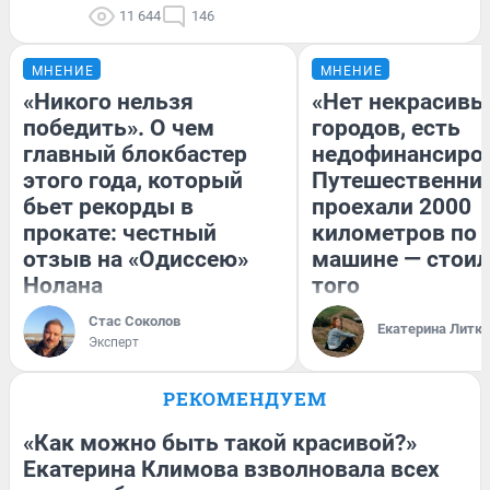
11 644
146
МНЕНИЕ
МНЕНИЕ
«Никого нельзя
«Нет некрасивы
победить». О чем
городов, есть
главный блокбастер
недофинансиро
этого года, который
Путешественни
бьет рекорды в
проехали 2000
прокате: честный
километров по 
отзыв на «Одиссею»
машине — стоил
Нолана
того
Стас Соколов
Екатерина Литк
Эксперт
РЕКОМЕНДУЕМ
«Как можно быть такой красивой?»
Екатерина Климова взволновала всех