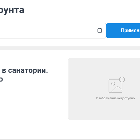
рунта
Примен
 в санатории.
о