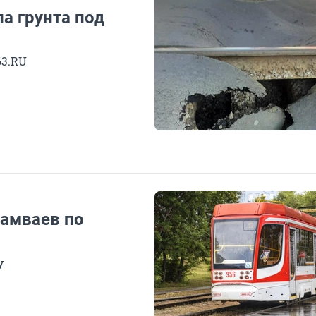
а грунта под
63.RU
амваев по
у