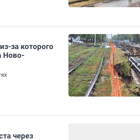
из-за которого
 Ново-
тях
ста через