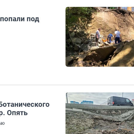
 попали под
Ботанического
р. Опять
ью