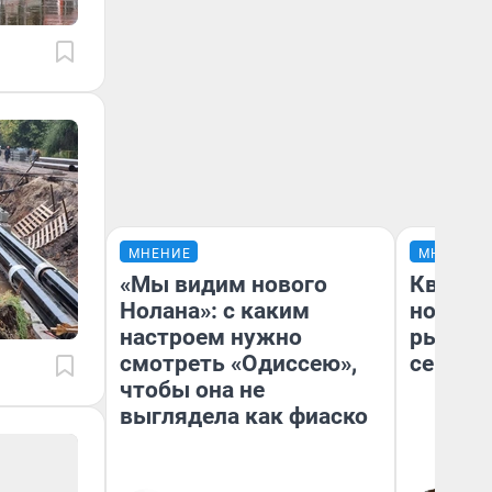
МНЕНИЕ
МНЕНИЕ
«Мы видим нового
Кварти
Нолана»: с каким
но деш
настроем нужно
рынок 
смотреть «Одиссею»,
сейчас
чтобы она не
выглядела как фиаско