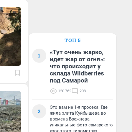
ТОП 5
«Тут очень жарко,
1
идет жар от огня»:
что происходит у
склада Wildberries
под Самарой
120 762
208
Это вам не 1-я просека! Где
2
жила элита Куйбышева во
времена Брежнева —
уникальные фото самарского
«золотого километра»