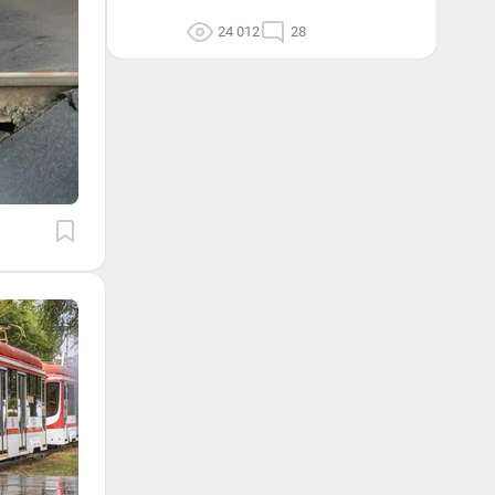
24 012
28