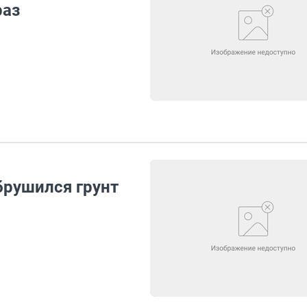
раз
брушился грунт