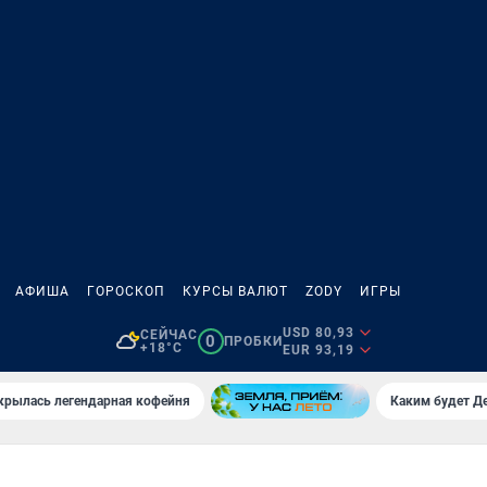
АФИША
ГОРОСКОП
КУРСЫ ВАЛЮТ
ZODY
ИГРЫ
USD 80,93
СЕЙЧАС
0
ПРОБКИ
+18°C
EUR 93,19
крылась легендарная кофейня
Каким будет Де