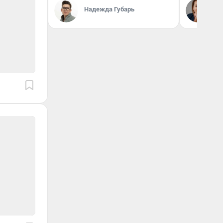
Ек
Надежда Губарь
ди
не