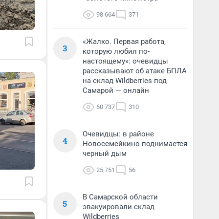
98 664
371
«Жалко. Первая работа,
3
которую любил по-
настоящему»: очевидцы
рассказывают об атаке БПЛА
на склад Wildberries под
Самарой — онлайн
60 737
310
Очевидцы: в районе
4
Новосемейкино поднимается
черный дым
25 751
56
В Самарской области
5
эвакуировали склад
Wildberries