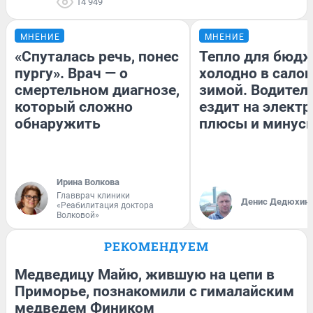
14 949
МНЕНИЕ
МНЕНИЕ
«Спуталась речь, понес
Тепло для бюдж
пургу». Врач — о
холодно в сало
смертельном диагнозе,
зимой. Водитель
который сложно
ездит на электр
обнаружить
плюсы и минус
Ирина Волкова
Главврач клиники
Денис Дедюхин
«Реабилитация доктора
Волковой»
РЕКОМЕНДУЕМ
Медведицу Майю, жившую на цепи в
Приморье, познакомили с гималайским
медведем Фиником