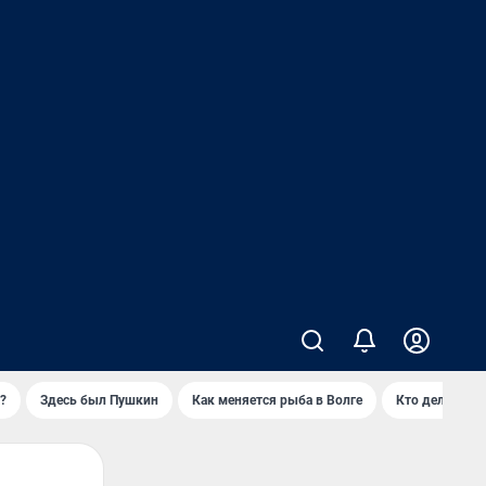
?
Здесь был Пушкин
Как меняется рыба в Волге
Кто делает ск