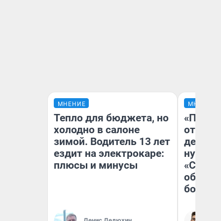
МНЕНИЕ
МНЕНИЕ
Тепло для бюджета, но
«После
холодно в салоне
отчаян
зимой. Водитель 13 лет
детств
ездит на электрокаре:
нужно 
плюсы и минусы
«Стары
обязат
большо
Денис Дедюхин
На