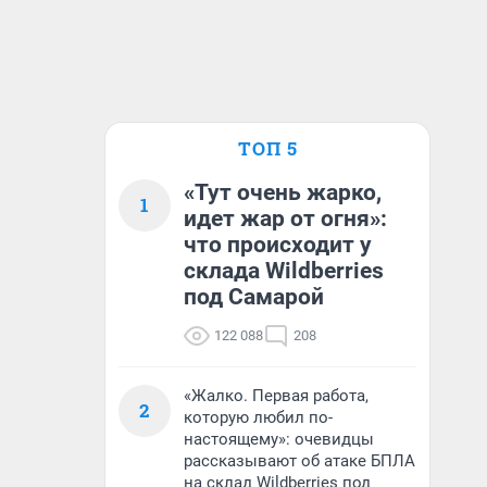
ТОП 5
«Тут очень жарко,
1
идет жар от огня»:
что происходит у
склада Wildberries
под Самарой
122 088
208
«Жалко. Первая работа,
2
которую любил по-
настоящему»: очевидцы
рассказывают об атаке БПЛА
на склад Wildberries под