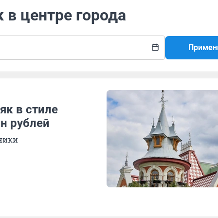
к в центре города
Примен
як в стиле
лн рублей
ники