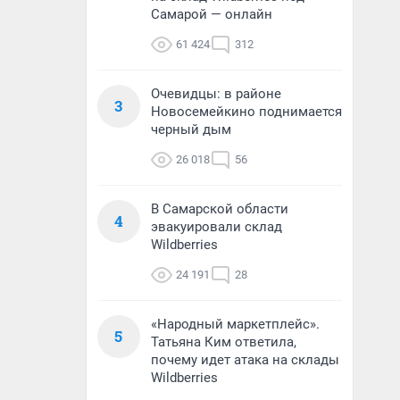
Самарой — онлайн
61 424
312
Очевидцы: в районе
3
Новосемейкино поднимается
черный дым
26 018
56
В Самарской области
4
эвакуировали склад
Wildberries
24 191
28
«Народный маркетплейс».
5
Татьяна Ким ответила,
почему идет атака на склады
Wildberries