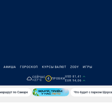
АФИША
ГОРОСКОП
КУРСЫ ВАЛЮТ
ZODY
ИГРЫ
USD 81,41
СЕЙЧАС
4
ПРОБКИ
+27°C
EUR 94,06
маршрут по Самаре
Что будет с парком Щорса