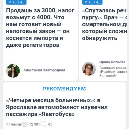
МНЕНИЕ
МНЕНИЕ
Продашь за 3000, налог
«Спуталась речь
возьмут с 4000. Что
пургу». Врач — о
нам готовит новый
смертельном ди
налоговый закон — он
который сложн
коснется импорта и
обнаружить
даже репетиторов
Ирина Волкова
Главврач клиник
Анастасия Завгородняя
«Реабилитация д
Волковой»
РЕКОМЕНДУЕМ
«Четыре месяца больничных»: в
Ярославле автомобилист изувечил
пассажира «Яавтобуса»
17 часов
12 381
45