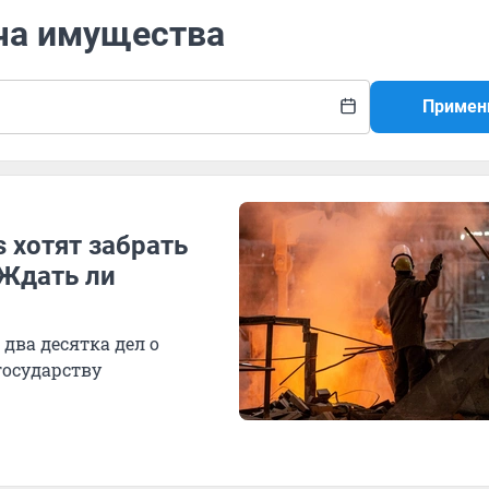
ача имущества
Примен
 хотят забрать
 Ждать ли
два десятка дел о
осударству