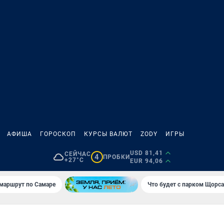
АФИША
ГОРОСКОП
КУРСЫ ВАЛЮТ
ZODY
ИГРЫ
USD 81,41
СЕЙЧАС
4
ПРОБКИ
+27°C
EUR 94,06
маршрут по Самаре
Что будет с парком Щорса