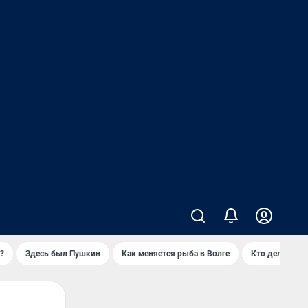
?
Здесь был Пушкин
Как меняется рыба в Волге
Кто делает ск