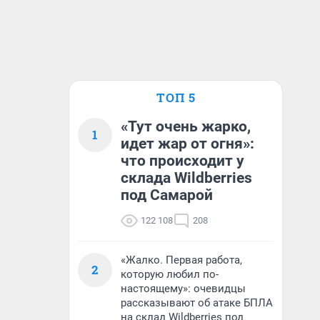
ТОП 5
«Тут очень жарко,
1
идет жар от огня»:
что происходит у
склада Wildberries
под Самарой
122 108
208
«Жалко. Первая работа,
2
которую любил по-
настоящему»: очевидцы
рассказывают об атаке БПЛА
на склад Wildberries под