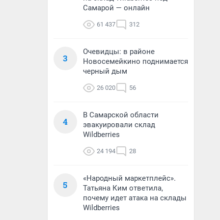
Самарой — онлайн
61 437
312
Очевидцы: в районе
3
Новосемейкино поднимается
черный дым
26 020
56
В Самарской области
4
эвакуировали склад
Wildberries
24 194
28
«Народный маркетплейс».
5
Татьяна Ким ответила,
почему идет атака на склады
Wildberries