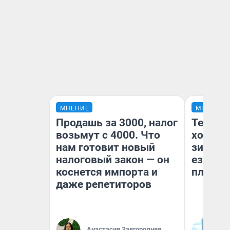
МНЕНИЕ
МНЕНИЕ
Продашь за 3000, налог
Тепло 
возьмут с 4000. Что
холодн
нам готовит новый
зимой.
налоговый закон — он
ездит н
коснется импорта и
плюсы 
даже репетиторов
Анастасия Завгородняя
Д