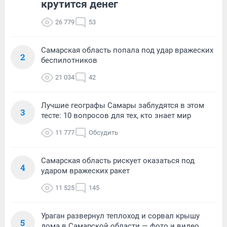
крутится денег
26 779
53
Самарская область попала под удар вражеских
2
беспилотников
21 034
42
Лучшие географы Самары заблудятся в этом
3
тесте: 10 вопросов для тех, кто знает мир
11 777
Обсудить
Самарская область рискует оказаться под
4
ударом вражеских ракет
11 525
145
Ураган развернул теплоход и сорвал крышу
5
дома в Самарской области — фото и видео