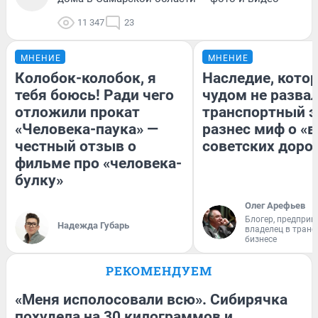
11 347
23
МНЕНИЕ
МНЕНИЕ
Колобок-колобок, я
Наследие, кото
тебя боюсь! Ради чего
чудом не разва
отложили прокат
транспортный э
«Человека-паука» —
разнес миф о «
честный отзыв о
советских доро
фильме про «человека-
булку»
Олег Арефьев
Блогер, предприн
Надежда Губарь
владелец в тран
бизнесе
РЕКОМЕНДУЕМ
«Меня исполосовали всю». Сибирячка
похудела на 30 килограммов и