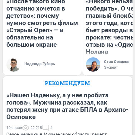
«После такого кино
«Никого нельзя
отчаянно хочется в
победить». О ч
детство»: почему
главный блокба
нужно смотреть фильм
этого года, кот
«Старый Орел» — и
бьет рекорды в
обязательно на
прокате: честн
большом экране
отзыв на «Одис
Нолана
Стас Соколов
Надежда Губарь
Эксперт
РЕКОМЕНДУЕМ
«Нашел Наденьку, а у нее пробита
голова». Мужчина рассказал, как
потерял жену при атаке БПЛА в Архипо-
Осиповке
19 часов
22 218
4
Сезон черники в Мурманской области: рецепт