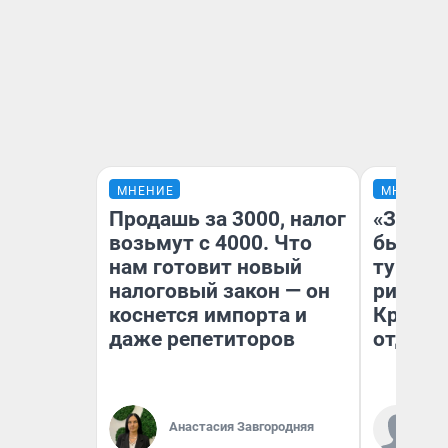
МНЕНИЕ
МНЕНИЕ
Продашь за 3000, налог
«За не
возьмут с 4000. Что
были с
нам готовит новый
турист
налоговый закон — он
рискну
коснется импорта и
Крым —
даже репетиторов
отдыхе
Ал
Анастасия Завгородняя
за
ре