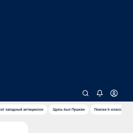
сет западный антициклон
Здесь был Пушкин
Поиски 6-классника 