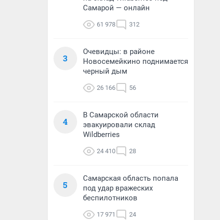
Самарой — онлайн
61 978
312
Очевидцы: в районе
3
Новосемейкино поднимается
черный дым
26 166
56
В Самарской области
4
эвакуировали склад
Wildberries
24 410
28
Самарская область попала
5
под удар вражеских
беспилотников
17 971
24