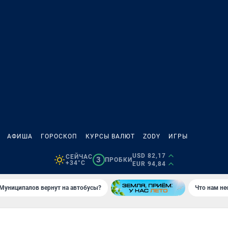
АФИША
ГОРОСКОП
КУРСЫ ВАЛЮТ
ZODY
ИГРЫ
USD 82,17
СЕЙЧАС
3
ПРОБКИ
+34°C
EUR 94,84
Муниципалов вернут на автобусы?
Что нам не