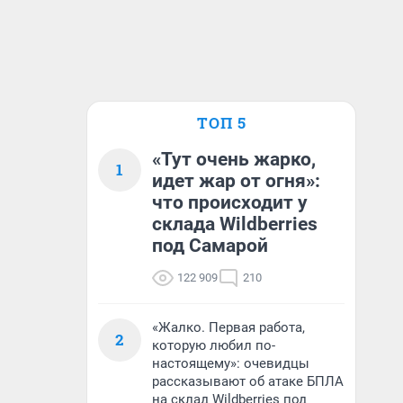
ТОП 5
«Тут очень жарко,
1
идет жар от огня»:
что происходит у
склада Wildberries
под Самарой
122 909
210
«Жалко. Первая работа,
2
которую любил по-
настоящему»: очевидцы
рассказывают об атаке БПЛА
на склад Wildberries под