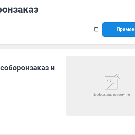
ронзаказ
Примен
особоронзаказ и