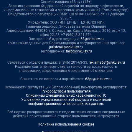
Сетевое издание «63.ру» (18+)
Зарегистрировано Федеральной службой по надзору в сфере связи,
информационных технологий и массовых коммуникаций (Роскомнадзор)
Свидетельство о регистрации СМИ: ЭЛ № ФС77-86466 от 11 декабря
2023 г.
Учредитель: ООО «ИНТЕРНЕТ ТЕХНОЛОГИИ»
Главный редактор: Зиновьев Евгений Юрьевич
Адрес редакции: 443080, г. Самара, пр. Карла Маркса, д. 201б, этаж 12,
офис 22, 23, +7 (960) 8-321-574
Электронный адрес редакции:
63@shkulev.ru
Контактные данные для Роскомнадзора и государственных органов:
juristchel@shkulev.ru
Техподдержка:
help@shkulev.ru
Связаться с отделом продаж: 8 (846) 201-63-33,
reklama63@shkulev.ru
Редакция сайта не несет ответственности за достоверность
информации, содержащейся в рекламных объявлениях.
Связаться по вопросам партнёрства:
63pr@shkulev.ru
Особенности эксплуатации (использования) веб-портала регулируются:
Руководством пользователя
Описанием функциональных характеристик ПО
Условиями использования веб-портала и политикой
конфиденциальности персональных данных
Веб-портал распространяется в виде интернет-сервиса, специальные
действия по установке на стороне пользователя не требуются
Политика использования cookies