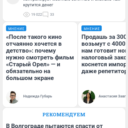
крутится денег
19 022
33
МНЕНИЕ
МНЕНИЕ
«После такого кино
Продашь за 3000
отчаянно хочется в
возьмут с 4000.
детство»: почему
нам готовит но
нужно смотреть фильм
налоговый зако
«Старый Орел» — и
коснется импор
обязательно на
даже репетитор
большом экране
Надежда Губарь
Анастасия Завг
РЕКОМЕНДУЕМ
В Волгограде пытаются спасти от