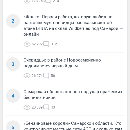
123 263
210
«Жалко. Первая работа, которую любил по-
2
настоящему»: очевидцы рассказывают об
атаке БПЛА на склад Wildberries под Самарой —
онлайн
62 292
312
Очевидцы: в районе Новосемейкино
3
поднимается черный дым
26 274
56
Самарская область попала под удар вражеских
4
беспилотников
20 389
40
«Бензиновые короли» Самарской области. Кто
5
контролирует местные сети АЗС и сколько там