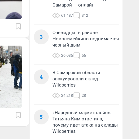
Самарой — онлайн
61 487
312
Очевидцы: в районе
3
Новосемейкино поднимается
черный дым
26 035
56
В Самарской области
4
эвакуировали склад
Wildberries
24 218
28
«Народный маркетплейс».
5
Татьяна Ким ответила,
почему идет атака на склады
Wildberries