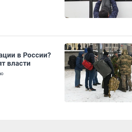
ации в России?
ят власти
ью