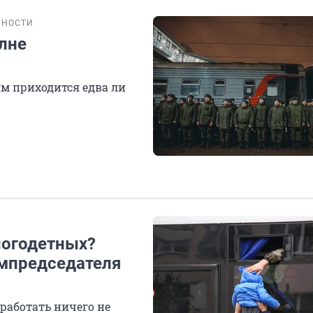
БНОСТИ
олне
м приходится едва ли
ногодетных?
ампредседателя
работать ничего не