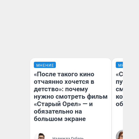
МНЕНИЕ
МНЕНИЕ
«После такого кино
«Спутал
отчаянно хочется в
пургу».
детство»: почему
смерте
нужно смотреть фильм
которы
«Старый Орел» — и
обнару
обязательно на
большом экране
Ир
Гл
Надежда Губарь