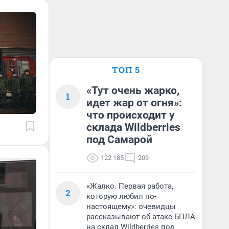
ТОП 5
«Тут очень жарко,
1
идет жар от огня»:
что происходит у
склада Wildberries
под Самарой
122 185
209
«Жалко. Первая работа,
2
которую любил по-
настоящему»: очевидцы
рассказывают об атаке БПЛА
на склад Wildberries под