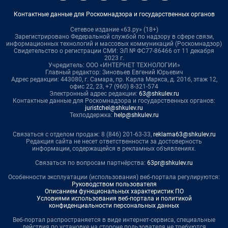
Контактные данные для Роскомнадзора и государственных органов
Сетевое издание «63.ру» (18+)
Зарегистрировано Федеральной службой по надзору в сфере связи,
информационных технологий и массовых коммуникаций (Роскомнадзор)
Свидетельство о регистрации СМИ: ЭЛ № ФС77-86466 от 11 декабря
2023 г.
Учредитель: ООО «ИНТЕРНЕТ ТЕХНОЛОГИИ»
Главный редактор: Зиновьев Евгений Юрьевич
Адрес редакции: 443080, г. Самара, пр. Карла Маркса, д. 201б, этаж 12,
офис 22, 23, +7 (960) 8-321-574
Электронный адрес редакции:
63@shkulev.ru
Контактные данные для Роскомнадзора и государственных органов:
juristchel@shkulev.ru
Техподдержка:
help@shkulev.ru
Связаться с отделом продаж: 8 (846) 201-63-33,
reklama63@shkulev.ru
Редакция сайта не несет ответственности за достоверность
информации, содержащейся в рекламных объявлениях.
Связаться по вопросам партнёрства:
63pr@shkulev.ru
Особенности эксплуатации (использования) веб-портала регулируются:
Руководством пользователя
Описанием функциональных характеристик ПО
Условиями использования веб-портала и политикой
конфиденциальности персональных данных
Веб-портал распространяется в виде интернет-сервиса, специальные
действия по установке на стороне пользователя не требуются