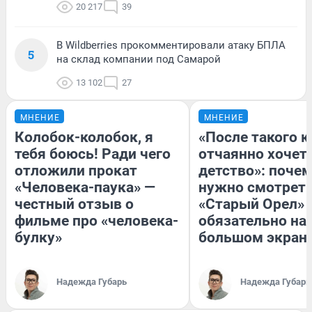
20 217
39
В Wildberries прокомментировали атаку БПЛА
5
на склад компании под Самарой
13 102
27
МНЕНИЕ
МНЕНИЕ
Колобок-колобок, я
«После такого к
тебя боюсь! Ради чего
отчаянно хочетс
отложили прокат
детство»: поче
«Человека-паука» —
нужно смотрет
честный отзыв о
«Старый Орел» 
фильме про «человека-
обязательно на
булку»
большом экран
Надежда Губарь
Надежда Губарь