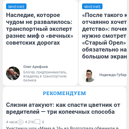
МНЕНИЕ
МНЕНИЕ
Наследие, которое
«После такого к
чудом не развалилось:
отчаянно хочетс
транспортный эксперт
детство»: поче
разнес миф о «вечных»
нужно смотрет
советских дорогах
«Старый Орел» 
обязательно на
большом экран
Олег Арефьев
Блогер, предприниматель,
Надежда Губарь
владелец в транспортном
бизнесе
РЕКОМЕНДУЕМ
Слизни атакуют: как спасти цветник от
вредителей — три копеечных способа
4 часа
4 216
6
Участницу шоу «Мама в 16» из Волгограда обвинили в