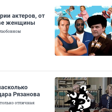
рии актеров, от
две женщины
в любовном
насколько
дара Рязанова
 только отличная