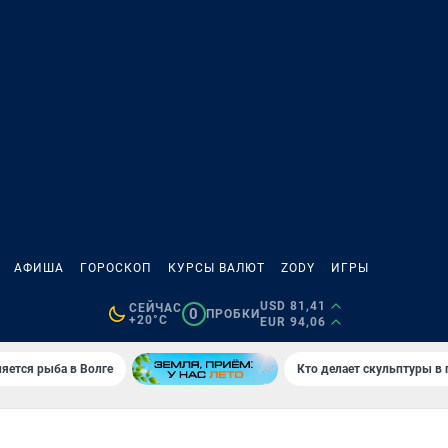
АФИША
ГОРОСКОП
КУРСЫ ВАЛЮТ
ZODY
ИГРЫ
USD 81,41
СЕЙЧАС
0
ПРОБКИ
+20°C
EUR 94,06
яется рыба в Волге
Кто делает скульптуры в 