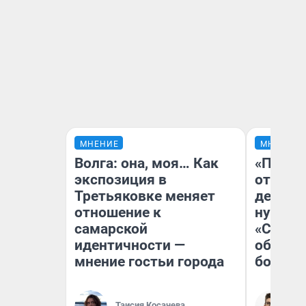
МНЕНИЕ
МНЕНИЕ
Волга: она, моя… Как
«После
экспозиция в
отчаян
Третьяковке меняет
детств
отношение к
нужно 
самарской
«Стары
идентичности —
обязат
мнение гостьи города
большо
Таисия Косачева
На