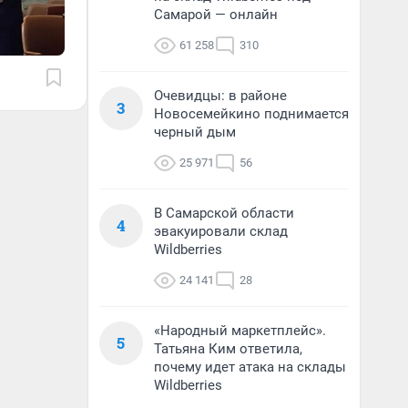
Самарой — онлайн
61 258
310
Очевидцы: в районе
3
Новосемейкино поднимается
черный дым
25 971
56
В Самарской области
4
эвакуировали склад
Wildberries
24 141
28
«Народный маркетплейс».
5
Татьяна Ким ответила,
почему идет атака на склады
Wildberries