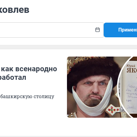
ковлев
Примен
 как всенародно
работал
л башкирскую столицу