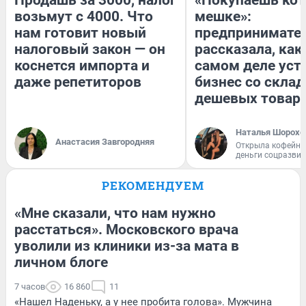
возьмут с 4000. Что
мешке»:
нам готовит новый
предпринимате
налоговый закон — он
рассказала, как
коснется импорта и
самом деле уст
даже репетиторов
бизнес со скла
дешевых товар
Наталья Шорохо
Анастасия Завгородняя
Открыла кофейну
деньги соцразви
РЕКОМЕНДУЕМ
«Мне сказали, что нам нужно
расстаться». Московского врача
уволили из клиники из-за мата в
личном блоге
7 часов
16 860
11
«Нашел Наденьку, а у нее пробита голова». Мужчина