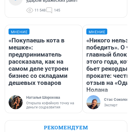
ударом вражеских ракет
11 548
145
МНЕНИЕ
МНЕНИЕ
«Покупаешь кота в
«Никого нельз
мешке»:
победить». О ч
предприниматель
главный блокб
рассказала, как на
этого года, ко
самом деле устроен
бьет рекорды 
бизнес со складами
прокате: честн
дешевых товаров
отзыв на «Оди
Нолана
Наталья Шорохова
Стас Соколов
Открыла кофейную точку на
Эксперт
деньги соцразвития
РЕКОМЕНДУЕМ