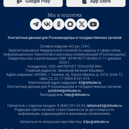
Google Play
App Store
Мы в соцсетях
Контактные данные для Роскомнадзора и государственных органов
Сетевое издание «63.ру» (18+)
Зарегистрировано Федеральной службой по надзору в сфере связи,
информационных технологий и массовых коммуникаций (Роскомнадзор)
Свидетельство о регистрации СМИ: ЭЛ № ФС77-86466 от 11 декабря
2023 г.
Учредитель: ООО «ИНТЕРНЕТ ТЕХНОЛОГИИ»
Главный редактор: Зиновьев Евгений Юрьевич
Адрес редакции: 443080, г. Самара, пр. Карла Маркса, д. 201б, этаж 12,
офис 22, 23, +7 (960) 8-321-574
Электронный адрес редакции:
63@shkulev.ru
Контактные данные для Роскомнадзора и государственных органов:
juristchel@shkulev.ru
Техподдержка:
help@shkulev.ru
Связаться с отделом продаж: 8 (846) 201-63-33,
reklama63@shkulev.ru
Редакция сайта не несет ответственности за достоверность
информации, содержащейся в рекламных объявлениях.
Связаться по вопросам партнёрства:
63pr@shkulev.ru