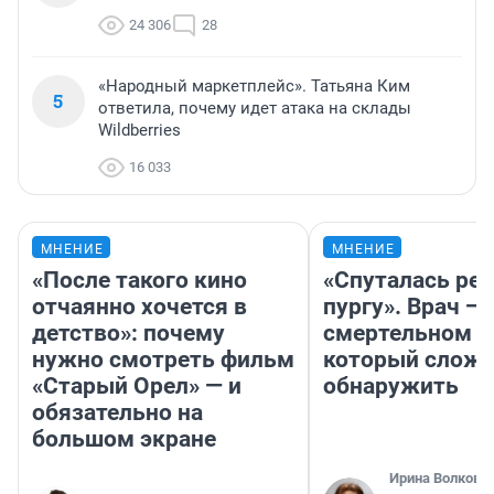
24 306
28
«Народный маркетплейс». Татьяна Ким
5
ответила, почему идет атака на склады
Wildberries
16 033
МНЕНИЕ
МНЕНИЕ
«После такого кино
«Спуталась реч
отчаянно хочется в
пургу». Врач — 
детство»: почему
смертельном д
нужно смотреть фильм
который слож
«Старый Орел» — и
обнаружить
обязательно на
большом экране
Ирина Волкова