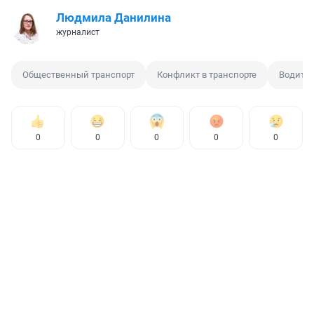
Людмила Данилина
журналист
Общественный транспорт
Конфликт в транспорте
Водител
0
0
0
0
0