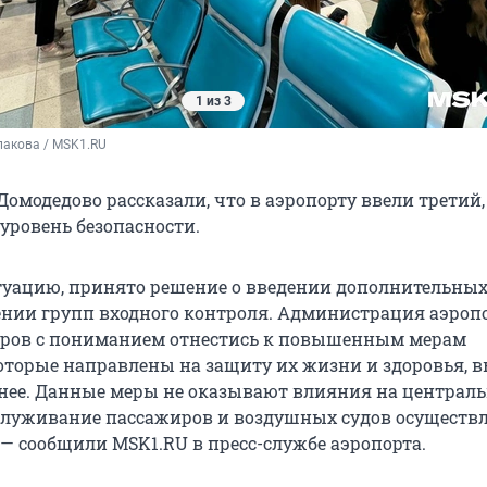
1 из 3
лакова / MSK1.RU
Домодедово рассказали, что в аэропорту ввели третий,
ровень безопасности.
уацию, принято решение о введении дополнительных 
ении групп входного контроля. Администрация аэроп
иров с пониманием отнестись к повышенным мерам
которые направлены на защиту их жизни и здоровья, 
анее. Данные меры не оказывают влияния на централь
служивание пассажиров и воздушных судов осуществл
 — сообщили MSK1.RU в пресс-службе аэропорта.