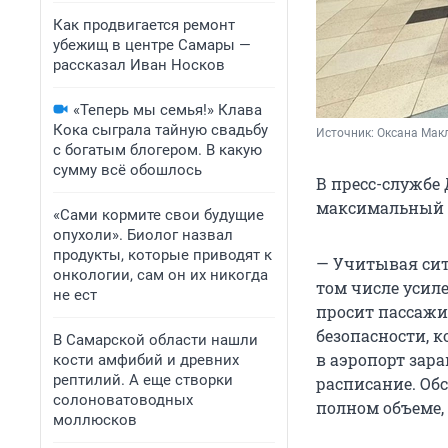
Как продвигается ремонт
убежищ в центре Самары —
рассказал Иван Носков
«Теперь мы семья!» Клава
Кока сыграла тайную свадьбу
Источник: 
Оксана Мак
с богатым блогером. В какую
сумму всё обошлось
В пресс-службе 
максимальный у
«Сами кормите свои будущие
опухоли». Биолог назвал
продукты, которые приводят к
— Учитывая сит
онкологии, сам он их никогда
том числе усил
не ест
просит пассаж
безопасности, 
В Самарской области нашли
в аэропорт зар
кости амфибий и древних
рептилий. А еще створки
расписание. Об
солоноватоводных
полном объеме,
моллюсков