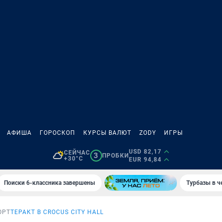
АФИША
ГОРОСКОП
КУРСЫ ВАЛЮТ
ZODY
ИГРЫ
USD 82,17
СЕЙЧАС
3
ПРОБКИ
+30°C
EUR 94,84
Поиски 6-классника завершены
Турбазы в ч
ОРТ
ТЕРАКТ В CROCUS CITY HALL