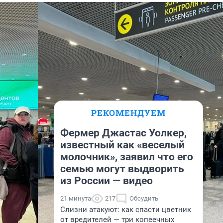
РЕКОМЕНДУЕМ
Фермер Джастас Уолкер,
известный как «веселый
молочник», заявил что его
семью могут выдворить
из России — видео
21 минута
217
Обсудить
Слизни атакуют: как спасти цветник
от вредителей — три копеечных