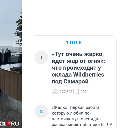
ТОП 5
«Тут очень жарко,
1
идет жар от огня»:
что происходит у
склада Wildberries
под Самарой
122 321
209
«Жалко. Первая работа,
2
которую любил по-
настоящему»: очевидцы
рассказывают об атаке БПЛА