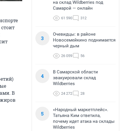
на склад Wildberries под
Самарой — онлайн
61 590
312
нспорте
 стоит
и
Очевидцы: в районе
3
Новосемейкино поднимается
осит
черный дым
26 059
56
В Самарской области
4
эвакуировали склад
ретий)
Wildberries
ные
ами. В
24 272
28
ажиров
«Народный маркетплейс».
5
Татьяна Ким ответила,
почему идет атака на склады
Wildberries