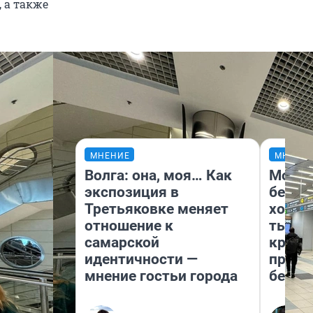
 а также
МНЕНИЕ
МНЕНИ
Волга: она, моя… Как
Мой б
экспозиция в
береж
Третьяковке меняет
хотел
отношение к
тысяч
самарской
креди
идентичности —
приех
мнение гостьи города
безоп