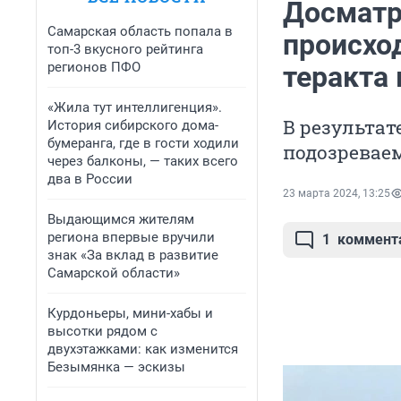
Досматр
Самарская область попала в
происхо
топ-3 вкусного рейтинга
регионов ПФО
теракта 
«Жила тут интеллигенция».
В результат
История сибирского дома-
бумеранга, где в гости ходили
подозревае
через балконы, — таких всего
два в России
23 марта 2024, 13:25
Выдающимся жителям
региона впервые вручили
1
коммент
знак «За вклад в развитие
Самарской области»
Курдоньеры, мини-хабы и
высотки рядом с
двухэтажками: как изменится
Безымянка — эскизы