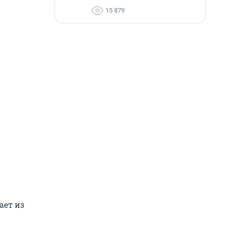
15 879
ает из