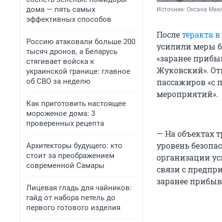
дома — пять самых
Источник: 
Оксана Мак
эффективных способов
После
теракта в
Россию атаковали больше 200
усилили меры б
тысяч дронов, а Беларусь
«заранее прибы
стягивает войска к
Жуковский». Отн
украинской границе: главное
об СВО за неделю
пассажиров «с 
мероприятий».
Как приготовить настоящее
мороженое дома: 3
проверенных рецепта
— На объектах 
уровень безопа
Архитекторы будущего: кто
стоит за преображением
организации ус
современной Самары
связи с предп
заранее прибыв
Лицевая гладь для чайников:
гайд от набора петель до
первого готового изделия