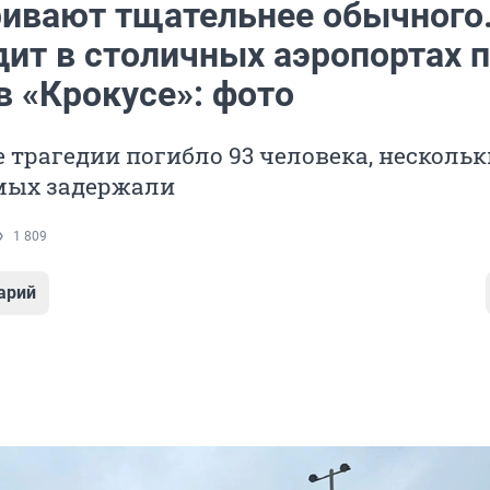
ивают тщательнее обычного.
дит в столичных аэропортах 
в «Крокусе»: фото
е трагедии погибло 93 человека, несколь
мых задержали
1 809
арий