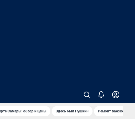
ерте Самары: обзор и цены
Здесь был Пушкин
Ремонт важного мос