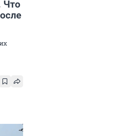
 Что
после
ких