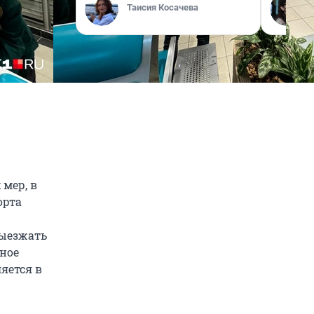
Таисия Косачева
мер, в
орта
выезжать
ное
яется в