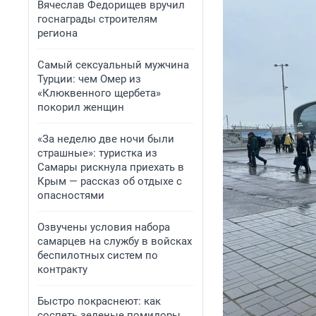
Вячеслав Федорищев вручил
госнаграды строителям
региона
Самый сексуальный мужчина
Турции: чем Омер из
«Клюквенного щербета»
покорил женщин
«За неделю две ночи были
страшные»: туристка из
Самары рискнула приехать в
Крым — рассказ об отдыхе с
опасностями
Озвучены условия набора
самарцев на службу в войсках
беспилотных систем по
контракту
Быстро покраснеют: как
соспеть зеленые помидоры