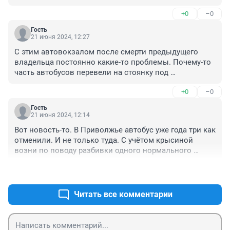
+0
–0
Гость
21 июня 2024, 12:27
С этим автовокзалом после смерти предыдущего 
владельца постоянно какие-то проблемы. Почему-то 
часть автобусов перевели на стоянку под 
ТЦ"Авророй", что крайне неудобно. Например, 
+0
–0
автобусы а Пестравку. Пусть ЦАВ не был новым и 
чистым, на раньше все автобусы ходили исправно, а 
Гость
теперь постоянные отмены.
21 июня 2024, 12:14
Вот новость-то. В Приволжье автобус уже года три как 
отменили. И не только туда. С учётом крысиной 
возни по поводу разбивки одного нормального 
автовокзала на несколько тэпэу по окраинам - кому 
+0
–0
так нужна земля на пересечении Авроры с 
Московским шоссе?
Читать все комментарии