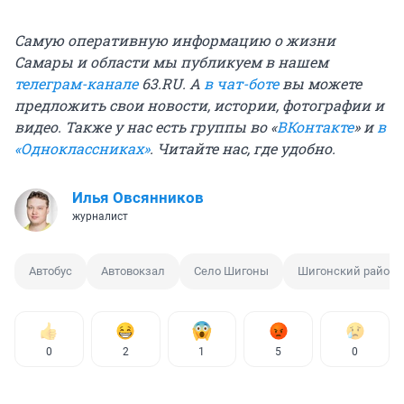
Самую оперативную информацию о жизни
Самары и области мы публикуем в нашем
телеграм-канале
63.RU. А
в чат-боте
вы можете
предложить свои новости, истории, фотографии и
видео. Также у нас есть группы во «
ВКонтакте
» и
в
«Одноклассниках»
. Читайте нас, где удобно.
Илья Овсянников
журналист
Автобус
Автовокзал
Село Шигоны
Шигонский район
0
2
1
5
0