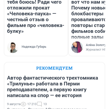
тебя боюсь! Ради чего
вот что нам ну
отложили прокат
Почему новые
«Человека-паука» —
блокбастеры
честный отзыв о
проваливаются,
фильме про «человека-
повторы стары
булку»
фильмов соби
полные залы
Алёна Золотух
Надежда Губарь
Журналист НГС
РЕКОМЕНДУЕМ
Автор фантастического трехтомника
«Трилунье» работала в Перми
преподавателем, а первую книгу
написала на спор — ее история
9 августа
17 213
13