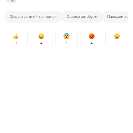
Общественный транспорт
Старые автобусы
Пассажирские
1
4
2
4
1