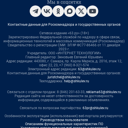
Мы в соцсетях
Контактные данные для Роскомнадзора и государственных органов
Сетевое издание «63.ру» (18+)
Зарегистрировано Федеральной службой по надзору в сфере связи,
информационных технологий и массовых коммуникаций (Роскомнадзор)
Свидетельство о регистрации СМИ: ЭЛ № ФС77-86466 от 11 декабря
2023 г.
Учредитель: ООО «ИНТЕРНЕТ ТЕХНОЛОГИИ»
Главный редактор: Зиновьев Евгений Юрьевич
Адрес редакции: 443080, г. Самара, пр. Карла Маркса, д. 201б, этаж 12,
офис 22, 23, +7 (960) 8-321-574
Электронный адрес редакции:
63@shkulev.ru
Контактные данные для Роскомнадзора и государственных органов:
juristchel@shkulev.ru
Техподдержка:
help@shkulev.ru
Связаться с отделом продаж: 8 (846) 201-63-33,
reklama63@shkulev.ru
Редакция сайта не несет ответственности за достоверность
информации, содержащейся в рекламных объявлениях.
Связаться по вопросам партнёрства:
63pr@shkulev.ru
Особенности эксплуатации (использования) веб-портала регулируются:
Руководством пользователя
Описанием функциональных характеристик ПО