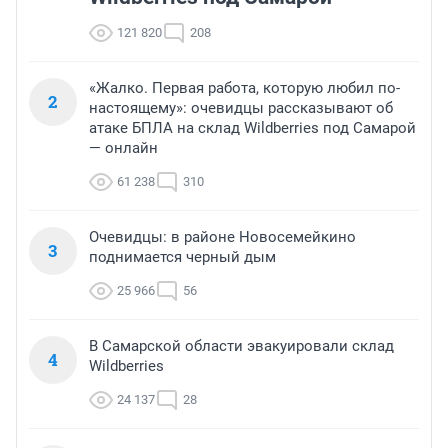
121 820
208
«Жалко. Первая работа, которую любил по-
2
настоящему»: очевидцы рассказывают об
атаке БПЛА на склад Wildberries под Самарой
— онлайн
61 238
310
Очевидцы: в районе Новосемейкино
3
поднимается черный дым
25 966
56
В Самарской области эвакуировали склад
4
Wildberries
24 137
28