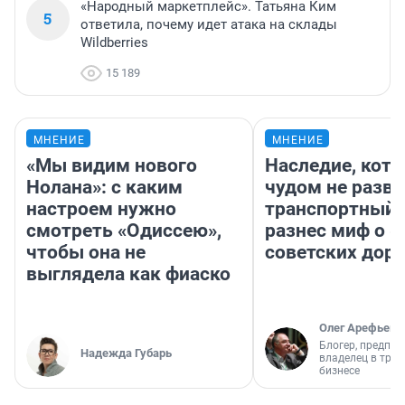
«Народный маркетплейс». Татьяна Ким
5
ответила, почему идет атака на склады
Wildberries
15 189
МНЕНИЕ
МНЕНИЕ
«Мы видим нового
Наследие, кото
Нолана»: с каким
чудом не разва
настроем нужно
транспортный 
смотреть «Одиссею»,
разнес миф о 
чтобы она не
советских доро
выглядела как фиаско
Олег Арефьев
Блогер, предпри
Надежда Губарь
владелец в тра
бизнесе