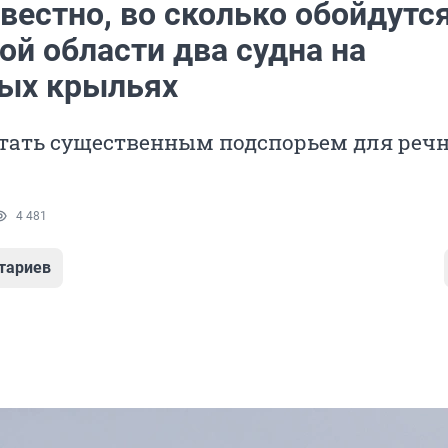
вестно, во сколько обойдутс
ой области два судна на
ых крыльях
стать существенным подспорьем для реч
4 481
тариев