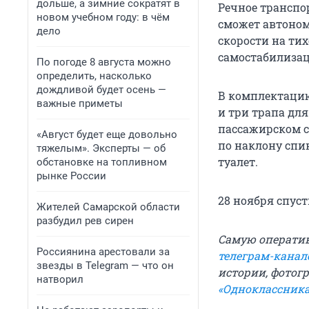
дольше, а зимние сократят в
Речное транспо
новом учебном году: в чём
сможет автоном
дело
скорости на тих
самостабилизац
По погоде 8 августа можно
определить, насколько
дождливой будет осень —
В комплектацию
важные приметы
и три трапа для
пассажирском с
«Август будет еще довольно
по наклону спи
тяжелым». Эксперты — об
туалет.
обстановке на топливном
рынке России
28 ноября спуст
Жителей Самарской области
разбудил рев сирен
Самую операти
Россиянина арестовали за
телеграм-канал
звезды в Telegram — что он
истории, фотогр
натворил
«Одноклассника