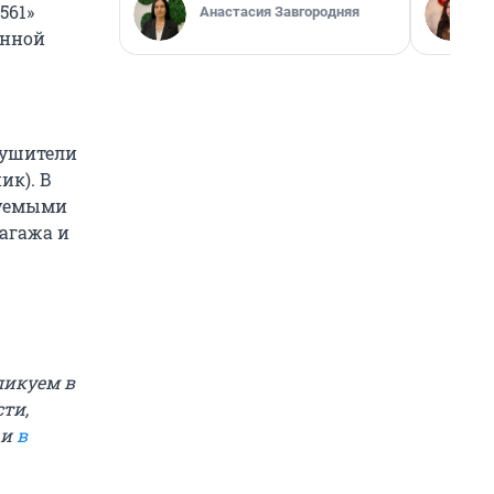
561»
Анастасия Завгородняя
онной
тушители
ик). В
руемыми
багажа и
ликуем в
ти,
и
в