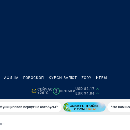
АФИША
ГОРОСКОП
КУРСЫ ВАЛЮТ
ZODY
ИГРЫ
USD 82,17
СЕЙЧАС
3
ПРОБКИ
+26°C
EUR 94,84
Муниципалов вернут на автобусы?
Что нам не
ОРТ