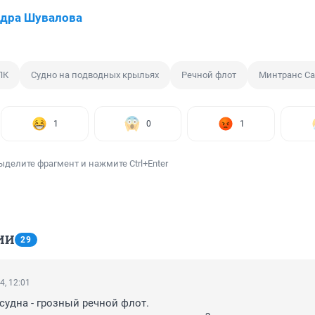
ндра Шувалова
ПК
Судно на подводных крыльях
Речной флот
Минтранс Са
1
0
1
ыделите фрагмент и нажмите Ctrl+Enter
ИИ
29
4, 12:01
судна - грозный речной флот.
