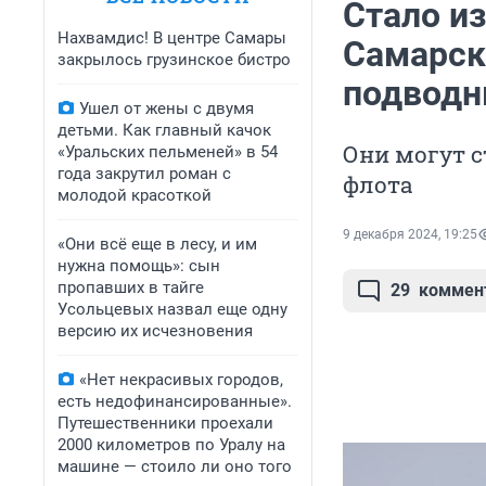
Стало из
Нахвамдис! В центре Самары
Самарск
закрылось грузинское бистро
подводн
Ушел от жены с двумя
детьми. Как главный качок
Они могут 
«Уральских пельменей» в 54
года закрутил роман с
флота
молодой красоткой
9 декабря 2024, 19:25
«Они всё еще в лесу, и им
нужна помощь»: сын
пропавших в тайге
29
коммен
Усольцевых назвал еще одну
версию их исчезновения
«Нет некрасивых городов,
есть недофинансированные».
Путешественники проехали
2000 километров по Уралу на
машине — стоило ли оно того