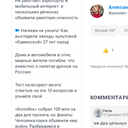
Не работают аэропорты и
мобильный интернет: в
Алекса
нескольких регионах
Журналист
объявили ракетную опасность
Нагиева не узнать! Как
Валдай 45Р
С
выглядели звезды культовой
«Каменской» 27 лет назад
1
Дома и автомобили в огне,
мирные жители погибли: что
известно о налетах дронов на
Увидели опечатку? В
Россию
Тест на возраст мозга:
ответьте на эти 10 вопросов и
узнайте свой
КОММЕНТАР
«Колобок» собрал 100 млн за
Гость
два дня проката, но фанаты
10 декабря 202
Человека-паука объявили ему
аж два цельных 
войну. Разбираемся в