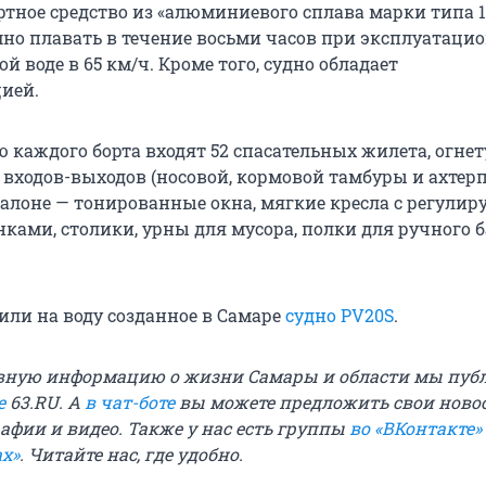
ртное средство из «алюминиевого сплава марки типа 1
но плавать в течение восьми часов при эксплуатаци
ой воде в 65 км/ч. Кроме того, судно обладает
ией.
 каждого борта входят 52 спасательных жилета, огне
 входов-выходов (носовой, кормовой тамбуры и ахтерп
алоне — тонированные окна, мягкие кресла с регули
нками, столики, урны для мусора, полки для ручного 
или на воду созданное в Самаре
судно PV20S
.
вную информацию о жизни Самары и области мы пуб
е
63.RU. А
в чат-боте
вы можете предложить свои новос
афии и видео. Также у нас есть группы
во «ВКонтакте»
х»
. Читайте нас, где удобно.