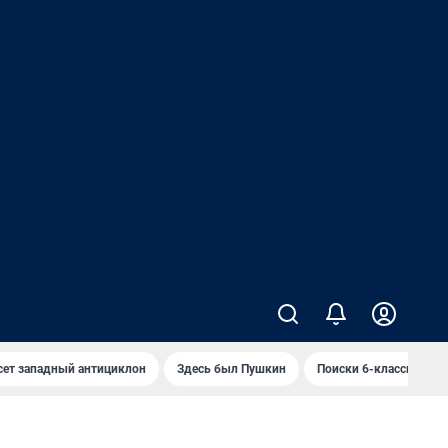
сет западный антициклон
Здесь был Пушкин
Поиски 6-классника 