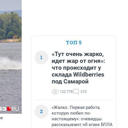
ТОП 5
«Тут очень жарко,
1
идет жар от огня»:
что происходит у
склада Wildberries
под Самарой
122 778
210
«Жалко. Первая работа,
2
которую любил по-
ев
настоящему»: очевидцы
рассказывают об атаке БПЛА