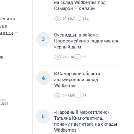
на склад Wildberries под
Самарой — онлайн
регион
61 857
312
ена
иницы —
Очевидцы: в районе
3
Новосемейкино поднимается
черный дым
ва
26 134
56
В Самарской области
4
эвакуировали склад
Wildberries
24 369
28
«Народный маркетплейс».
5
Татьяна Ким ответила,
почему идет атака на склады
Wildberries