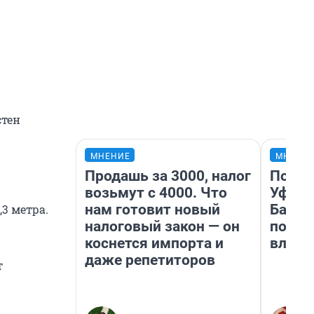
стен
МНЕНИЕ
МНЕНИ
Продашь за 3000, налог
Почем
возьмут с 4000. Что
Уфы: 
нам готовит новый
Башки
3 метра.
налоговый закон — он
побыв
коснется импорта и
влюби
даже репетиторов
т