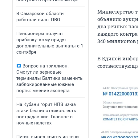
Министерство т
В Самарской области
объявило аукци
работали силы ПВО
два речных пас
каждого контрак
Пенсионеры получат
прибавку: кому придут
340 миллионов 
дополнительные выплаты с 1
сентября
В Единой инфор
соответствующи
Вопрос на триллион.
Смогут ли зерновые
терминалы Балтики заменить
заблокированные южные
порты: мнение эксперта
На Кубани горит НПЗ из-за
атаки беспилотников: есть
пострадавшие. Главное о
ночных налетах
Путин вывел крипту из тени.