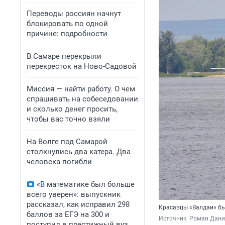
Переводы россиян начнут
блокировать по одной
причине: подробности
В Самаре перекрыли
перекресток на Ново-Садовой
Миссия — найти работу. О чем
спрашивать на собеседовании
и сколько денег просить,
чтобы вас точно взяли
На Волге под Самарой
столкнулись два катера. Два
человека погибли
«В математике был больше
всего уверен»: выпускник
рассказал, как исправил 298
Красавцы «Валдаи» бы
баллов за ЕГЭ на 300 и
Источник: 
Роман Данил
поступил в престижный вуз