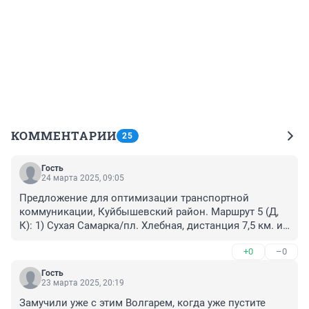
КОММЕНТАРИИ
25
Гость
24 марта 2025, 09:05
Предложение для оптимизации транспортной 
коммуникации, Куйбышевский район. Маршрут 5 (Д, 
К): 1) Сухая Самарка/пл. Хлебная, дистанция 7,5 км. и 
7,5 км. обратно, на всё про всё 6 автобусов, интервал 
+0
–0
движения 10 минут. 2) Волгарь/пл. Хлебная, 
дистанция 4 км. и 4 км. обратно, на все про всё 4 
Гость
автобуса, интервал движения 10 минут. Через 2 часа 
23 марта 2025, 20:19
работы – кофе, чай, булочка с маком, Пи-Пи, А-А. – на 
Замучили уже с этим Волгарем, когда уже пустите 
конечных. Всего 10 автобусов, оплата проезда чисто 