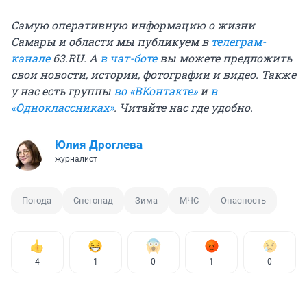
Самую оперативную информацию о жизни
Самары и области мы публикуем в
телеграм-
канале
63.RU. А
в чат-боте
вы можете предложить
свои новости, истории, фотографии и видео. Также
у нас есть группы
во «ВКонтакте»
и
в
«Одноклассниках»
. Читайте нас где удобно.
Юлия Дроглева
журналист
Погода
Снегопад
Зима
МЧС
Опасность
4
1
0
1
0