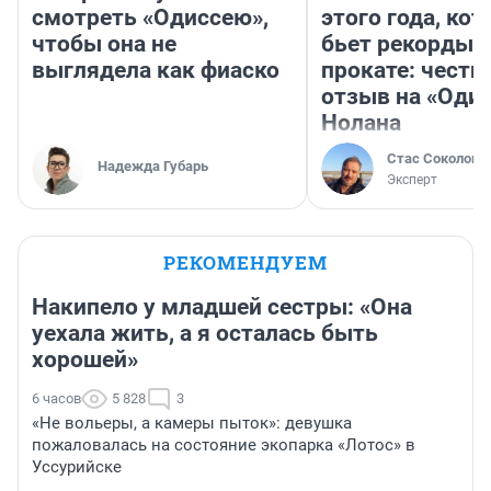
смотреть «Одиссею»,
этого года, ко
чтобы она не
бьет рекорды 
выглядела как фиаско
прокате: честн
отзыв на «Оди
Нолана
Стас Соколов
Надежда Губарь
Эксперт
РЕКОМЕНДУЕМ
Накипело у младшей сестры: «Она
уехала жить, а я осталась быть
хорошей»
6 часов
5 828
3
«Не вольеры, а камеры пыток»: девушка
пожаловалась на состояние экопарка «Лотос» в
Уссурийске