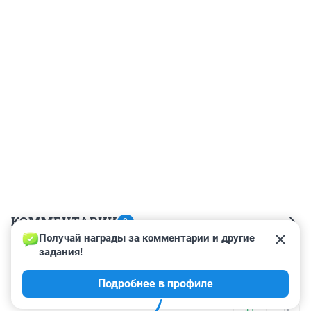
КОММЕНТАРИИ
8
Получай награды за комментарии и другие 
задания!
Гость
11 декабря 2024, 20:14
Подробнее в профиле
По🔩, полный привод.
+1
–0