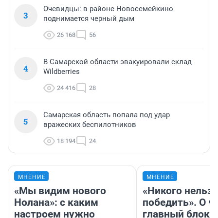
Очевидцы: в районе Новосемейкино
3
поднимается черный дым
26 168
56
В Самарской области эвакуировали склад
4
Wildberries
24 416
28
Самарская область попала под удар
5
вражеских беспилотников
18 194
24
МНЕНИЕ
МНЕНИЕ
«Мы видим нового
«Никого нельз
Нолана»: с каким
победить». О ч
настроем нужно
главный блокб