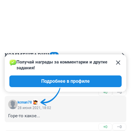
КОММЕНТАРИИ
10
Получай награды за комментарии и другие 
задания!
Гость
29 июня 2021, 12:38
Подробнее в профиле
Железный занавес
+0
–0
kcman78
28 июня 2021, 18:02
Горе-то какое...
+0
–0