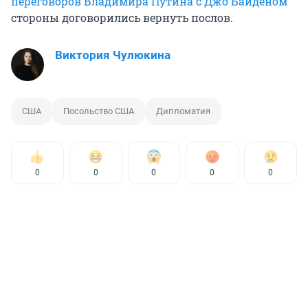
переговоров Владимира Путина с Джо Байденом
стороны договорились вернуть послов.
Виктория Чулюкина
США
Посольство США
Дипломатия
0
0
0
0
0