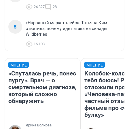
24 327
28
«Народный маркетплейс». Татьяна Ким
5
ответила, почему идет атака на склады
Wildberries
16 103
МНЕНИЕ
МНЕНИЕ
«Спуталась речь, понес
Колобок-колобо
пургу». Врач — о
тебя боюсь! Ра
смертельном диагнозе,
отложили прок
который сложно
«Человека-пау
обнаружить
честный отзыв
фильме про «ч
булку»
Ирина Волкова