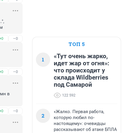
, 
ам
+0
–0
ТОП 5
«Тут очень жарко,
1
идет жар от огня»:
что происходит у
+0
–0
склада Wildberries
под Самарой
мн в 
122 592
+0
–0
«Жалко. Первая работа,
2
которую любил по-
настоящему»: очевидцы
рассказывают об атаке БПЛА