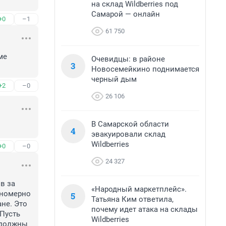
на склад Wildberries под
Самарой — онлайн
+0
–1
61 750
е 
Очевидцы: в районе
3
Новосемейкино поднимается
черный дым
+2
–0
26 106
В Самарской области
4
эвакуировали склад
Wildberries
+0
–0
24 327
 за 
«Народный маркетплейс».
номерно 
5
Татьяна Ким ответила,
не. Это 
почему идет атака на склады
Пусть 
Wildberries
должны 