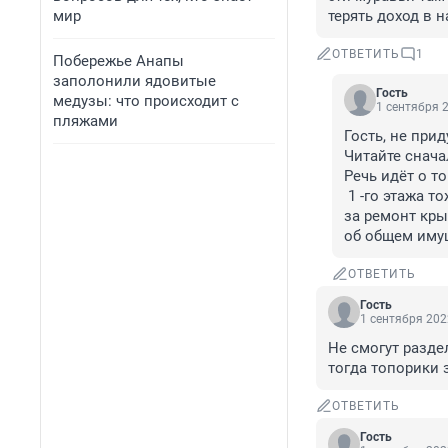
мир
терять доход в 
ОТВЕТИТЬ
1
Побережье Анапы
заполонили ядовитые
Гость
медузы: что происходит с
1 сентября 2
пляжами
Гость, не прид
Читайте снача
Речь идёт о т
 1 -го этажа тоже должны платить за лифт, не смотря на то, что на нем не ездеют. И 
за ремонт кры
об общем имущ
ОТВЕТИТЬ
Гость
1 сентября 202
Не смогут разде
тогда топорики 
ОТВЕТИТЬ
Гость