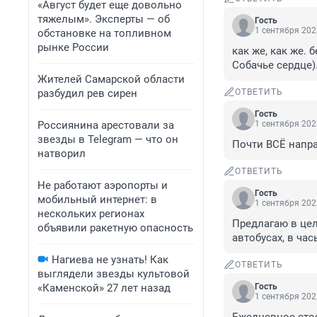
«Август будет еще довольно
тяжелым». Эксперты — об
Гость
1 сентября 202
обстановке на топливном
рынке России
как же, как же. 
Собачье сердце
Жителей Самарской области
разбудил рев сирен
ОТВЕТИТЬ
Гость
Россиянина арестовали за
1 сентября 202
звезды в Telegram — что он
Почти ВСЁ напра
натворил
ОТВЕТИТЬ
Не работают аэропорты и
Гость
мобильный интернет: в
1 сентября 202
нескольких регионах
Предлагаю в цел
объявили ракетную опасность
автобусах, в ча
Нагиева не узнать! Как
ОТВЕТИТЬ
выглядели звезды культовой
«Каменской» 27 лет назад
Гость
1 сентября 202