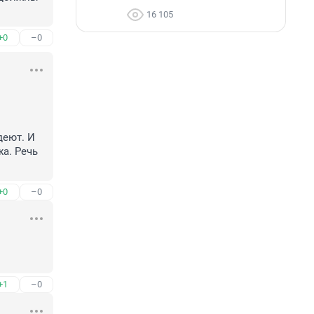
16 105
+0
–0
. Речь 
+0
–0
+1
–0