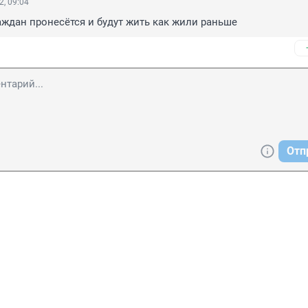
2, 09:04
аждан пронесётся и будут жить как жили раньше
Отп