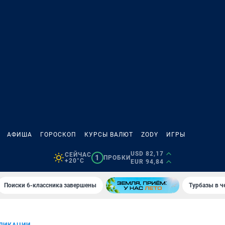
АФИША
ГОРОСКОП
КУРСЫ ВАЛЮТ
ZODY
ИГРЫ
USD 82,17
СЕЙЧАС
1
ПРОБКИ
+20°C
EUR 94,84
Поиски 6-классника завершены
Турбазы в ч