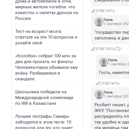
Ежедневное стоя
Дома и автомобили в огне,
мирные жители погибли: что
ОТВЕТИТЬ
известно о налетах дронов на
Россию
Гость
1 сентября 202
Тест на возраст мозга:
"государство пер
ответьте на эти 10 вопросов и
заголовка, в да
узнайте свой
ОТВЕТИТЬ
1
«Колобок» собрал 100 млн за
Гость
два дня проката, но фанаты
1 сентября 2
Человека-паука объявили ему
Гость, имеетс
войну. Разбираемся в
скандале
ОТВЕТИТЬ
Школьники победили на
Гость
1 сентября 202
Международной олимпиаде
по ИИ в Казахстане
Росбалт пишет, 
ЖКУ. "Постановл
Лучшие географы Самары
распределять пл
заблудятся в этом тесте: 10
так удобно и зд
вопросов для тех, кто знает
эти муравьи там