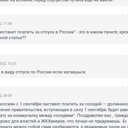
ние на коленях перед портретом путина еще не ввели?
2, 11:58
естанет платить за отпуск в России" - это в каком пункте, кром
нной статье??
022, 13:31
я в виду отпуск по России если катаешься.
2, 09:39
россиян с 1 сентября заставят платить за соседей — должников
ение правительства, вступающее в силу 1 сентября, будет рав
ату за коммуналку между соседями". Поздравляю вас , гражда
орово для властей и ЖКХакеров, что лучше не придумаешь. 👍 
 внизу между собой сами разбираются, а уважаемые люди не 