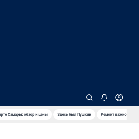
ерте Самары: обзор и цены
Здесь был Пушкин
Ремонт важного мос