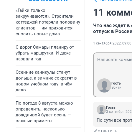
ПЕРЕЙТИ К ПУ
11 комм
«Гайки только
закручиваются». Строители
коттеджей потеряли половину
Что нас ждет в 
клиентов — им приходится
отпуск в России
сносить новые дома
1 сентября 2022, 09:00
С дорог Самары планируют
убрать маршрутки. И даже
назвали год
Осенние каникулы станут
дольше, а зимние сократят в
новом учебном году: в чём
Гость
Войти
дело
По погоде 8 августа можно
Гость
определить, насколько
3 сентября 202
дождливой будет осень —
По сути все про
важные приметы
ОТВЕТИТЬ