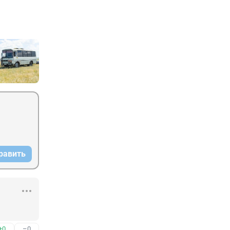
равить
+0
–0