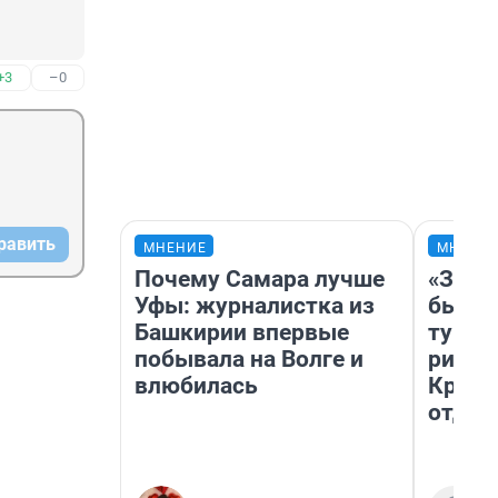
+3
–0
равить
МНЕНИЕ
МНЕНИ
Почему Самара лучше
«За н
Уфы: журналистка из
были 
Башкирии впервые
турис
побывала на Волге и
рискн
влюбилась
Крым 
отдых