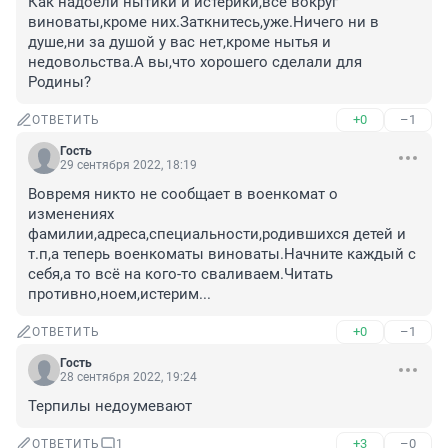
Как надоели нытики и истерики,все вокруг 
виноваты,кроме них.Заткнитесь,уже.Ничего ни в 
душе,ни за душой у вас нет,кроме нытья и 
недовольства.А вы,что хорошего сделали для 
Родины?
+0
–1
ОТВЕТИТЬ
Гость
29 сентября 2022, 18:19
Вовремя никто не сообщает в военкомат о 
изменениях 
фамилии,адреса,специальности,родившихся детей и 
т.п,а теперь военкоматы виноваты.Начните каждый с 
себя,а то всё на кого-то сваливаем.Читать 
противно,ноем,истерим...
+0
–1
ОТВЕТИТЬ
Гость
28 сентября 2022, 19:24
Терпилы недоумевают
+3
–0
ОТВЕТИТЬ
1