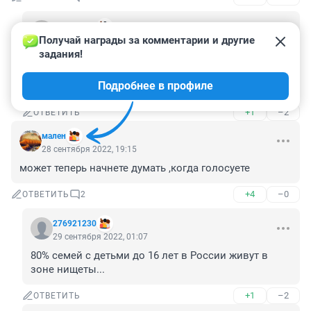
276921230
Получай награды за комментарии и другие 
29 сентября 2022, 01:08
задания!
почти 80% медоборудования в России импортного 
производства и у нас полная зависимость от 
Подробнее в профиле
лекарств Индии и Китая..
+1
–2
ОТВЕТИТЬ
мален
28 сентября 2022, 19:15
может теперь начнете думать ,когда голосуете
+4
–0
ОТВЕТИТЬ
2
276921230
29 сентября 2022, 01:07
80% семей с детьми до 16 лет в России живут в 
зоне нищеты...
+1
–2
ОТВЕТИТЬ