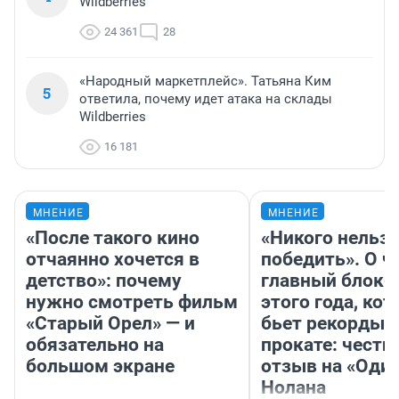
Wildberries
24 361
28
«Народный маркетплейс». Татьяна Ким
5
ответила, почему идет атака на склады
Wildberries
16 181
МНЕНИЕ
МНЕНИЕ
«После такого кино
«Никого нельз
отчаянно хочется в
победить». О ч
детство»: почему
главный блокб
нужно смотреть фильм
этого года, ко
«Старый Орел» — и
бьет рекорды 
обязательно на
прокате: честн
большом экране
отзыв на «Оди
Нолана