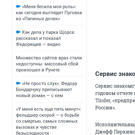
«Меня бесила моя роль»:
как сегодня выглядит Пуговка
из «Папиных дочек»
Как дела у парка Щорса:
рассказал и показал
Федорищев — видео
Множество сайтов враз стали
недоступны: массовый сбой
произошел в Рунете
Сервис знако
«Не просто слух»: Федору
Сервис знакомст
Бондарчуку приписывают
годовом отчете 
новый роман — с кем
Tinder, «предп
России».
«У меня есть еще пять минут»:
фельдшер скорой — о борьбе
со смертью, самых сложных
Исполнительный 
вызовах и чувстве
Джефф Перкинс 
безысходности