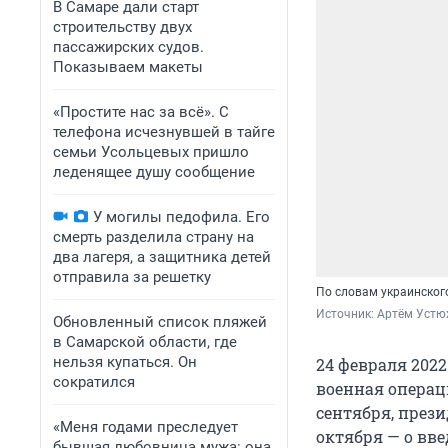
В Самаре дали старт
строительству двух
пассажирских судов.
Показываем макеты
«Простите нас за всё». С
телефона исчезнувшей в тайге
семьи Усольцевых пришло
леденящее душу сообщение
У могилы педофила. Его
смерть разделила страну на
два лагеря, а защитника детей
отправила за решетку
По словам украинског
Источник: 
Артём Устю
Обновленный список пляжей
в Самарской области, где
нельзя купаться. Он
24 февраля 202
сократился
военная операц
сентября, прези
«Меня годами преследует
октября — о вв
бывшая любовница мужа: она