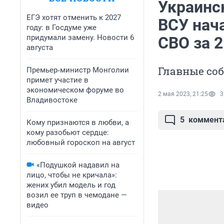
Украинс
ЕГЭ хотят отменить к 2027
ВСУ нач
году: в Госдуме уже
придумали замену. Новости 6
СВО за 2
августа
Главные соб
Премьер‑министр Монголии
примет участие в
экономическом форуме во
2 мая 2023, 21:25
3
Владивостоке
5
коммент
Кому признаются в любви, а
кому разобьют сердце:
любовный гороскоп на август
«Подушкой надавил на
лицо, чтобы не кричала»:
жених убил модель и год
возил ее труп в чемодане —
видео