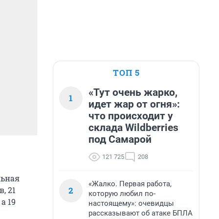
ТОП 5
«Тут очень жарко,
1
идет жар от огня»:
что происходит у
склада Wildberries
под Самарой
121 725
208
льная
«Жалко. Первая работа,
2
, 21
которую любил по-
а 19
настоящему»: очевидцы
рассказывают об атаке БПЛА