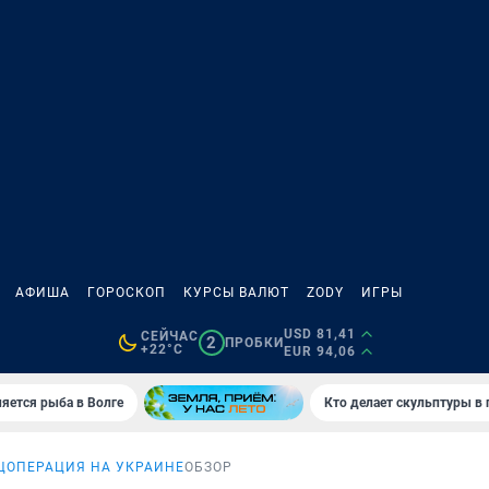
АФИША
ГОРОСКОП
КУРСЫ ВАЛЮТ
ZODY
ИГРЫ
USD 81,41
СЕЙЧАС
2
ПРОБКИ
+22°C
EUR 94,06
яется рыба в Волге
Кто делает скульптуры в 
ЦОПЕРАЦИЯ НА УКРАИНЕ
ОБЗОР