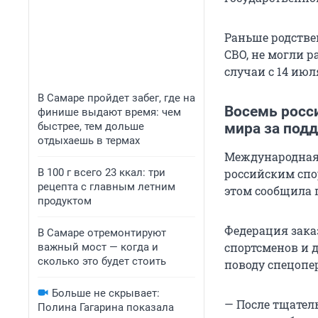
Раньше родстве
СВО, не могли 
случаи с 14 июля
В Самаре пройдет забег, где на
Восемь росс
финише выдают время: чем
быстрее, тем дольше
мира за под
отдыхаешь в термах
Международная 
В 100 г всего 23 ккал: три
российским спо
рецепта с главным летним
этом сообщила 
продуктом
Федерация зака
В Самаре отремонтируют
спортсменов и 
важный мост — когда и
сколько это будет стоить
поводу спецопе
Больше не скрывает:
— После тщател
Полина Гагарина показала