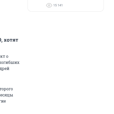
15 141
, хотят
кт о
 погибших
ндрей
торого
месяцы
гие