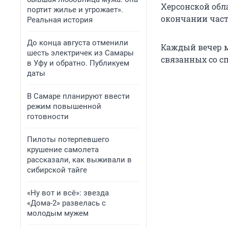
Херсонской обл
портит жилье и угрожает».
окончании час
Реальная история
До конца августа отменили
Каждый вечер м
шесть электричек из Самары
связанных со с
в Уфу и обратно. Публикуем
даты
В Самаре планируют ввести
режим повышенной
готовности
Пилоты потерпевшего
крушение самолета
рассказали, как выживали в
сибирской тайге
«Ну вот и всё»: звезда
«Дома-2» развелась с
молодым мужем