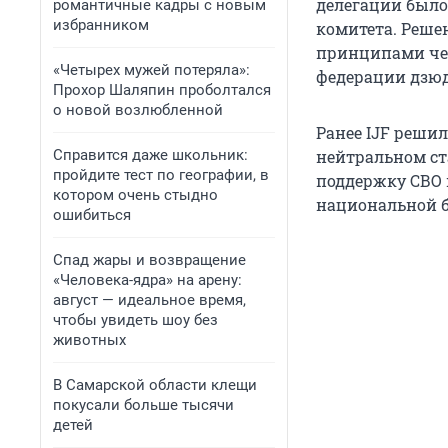
делегации было
романтичные кадры с новым
избранником
комитета. Реше
принципами чес
«Четырех мужей потеряла»:
федерации дзюд
Прохор Шаляпин проболтался
о новой возлюбленной
Ранее IJF решил
Справится даже школьник:
нейтральном ста
пройдите тест по географии, в
поддержку СВО 
котором очень стыдно
национальной бе
ошибиться
Спад жары и возвращение
«Человека-ядра» на арену:
август — идеальное время,
чтобы увидеть шоу без
животных
В Самарской области клещи
покусали больше тысячи
детей