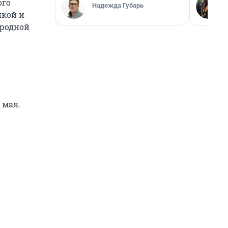
ого
Надежда Губарь
икой и
ародной
 мая.