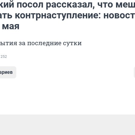
кий посол рассказал, что ме
ать контрнаступление: новос
 мая
ытия за последние сутки
 252
ариев