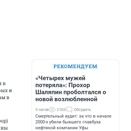
РЕКОМЕНДУЕМ
«Четырех мужей
я в
потеряла»: Прохор
рых и
Шаляпин проболтался о
ам в
новой возлюбленной
5 часов
2 023
Обсудить
Смертельный аудит: за что в начале
oup)
2000-х убили бывшего главбуха
ины
нефтяной компании Уфы