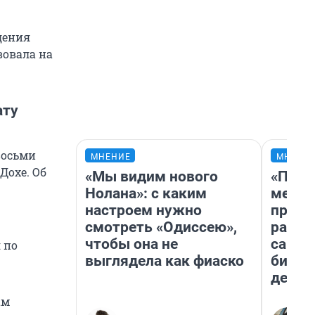
дения
вовала на
ату
восьми
МНЕНИЕ
МНЕНИ
Дохе. Об
«Мы видим нового
«Поку
Нолана»: с каким
мешке
настроем нужно
предп
смотреть «Одиссею»,
расска
чтобы она не
самом
 по
выглядела как фиаско
бизне
дешев
ам