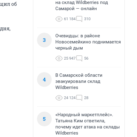
на склад Wildberries под
бщил об
Самарой — онлайн
61 184
310
дня,
Очевидцы: в районе
3
Новосемейкино поднимается
черный дым
25 947
56
В Самарской области
4
эвакуировали склад
Wildberries
24 124
28
«Народный маркетплейс».
5
Татьяна Ким ответила,
почему идет атака на склады
Wildberries