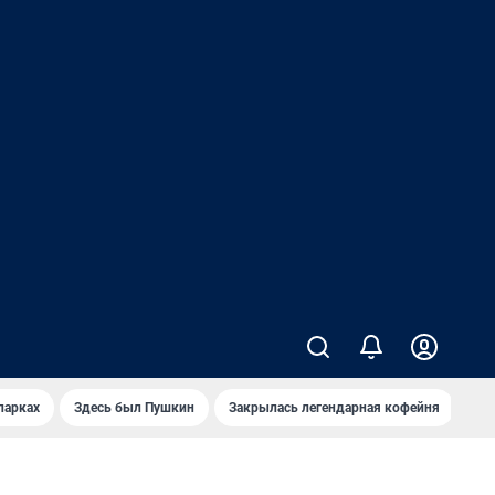
парках
Здесь был Пушкин
Закрылась легендарная кофейня
Ка