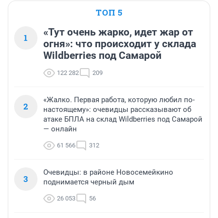
ТОП 5
«Тут очень жарко, идет жар от
1
огня»: что происходит у склада
Wildberries под Самарой
122 282
209
«Жалко. Первая работа, которую любил по-
2
настоящему»: очевидцы рассказывают об
атаке БПЛА на склад Wildberries под Самарой
— онлайн
61 566
312
Очевидцы: в районе Новосемейкино
3
поднимается черный дым
26 053
56