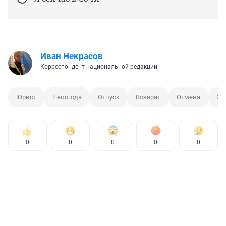
Иван Некрасов
Корреспондент национальной редакции
Юрист
Непогода
Отпуск
Возврат
Отмена
Со
0
0
0
0
0