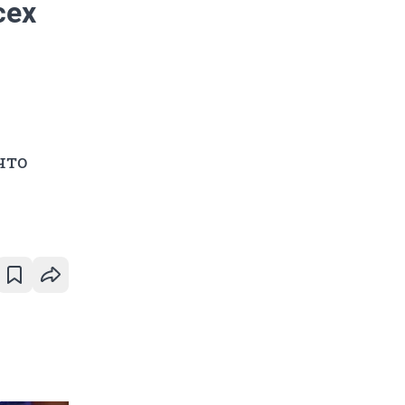
сех
что