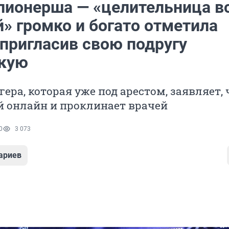
лионерша — «целительница в
» громко и богато отметила
 пригласив свою подругу
кую
гера, которая уже под арестом, заявляет, 
й онлайн и проклинает врачей
0
3 073
ариев