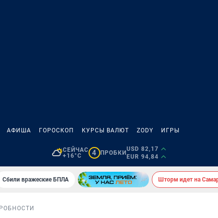
АФИША
ГОРОСКОП
КУРСЫ ВАЛЮТ
ZODY
ИГРЫ
USD 82,17
СЕЙЧАС
4
ПРОБКИ
+16°C
EUR 94,84
Сбили вражеские БПЛА
Шторм идет на Сама
РОБНОСТИ