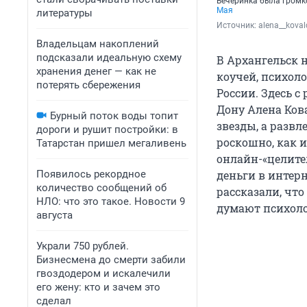
Вечеринка была громк
Мая
литературы
Источник: 
alena__kova
Владельцам накоплений
подсказали идеальную схему
В Архангельск н
хранения денег — как не
коучей, психоло
потерять сбережения
России. Здесь с
Дону Алена Кова
Бурный поток воды топит
звезды, а развл
дороги и рушит постройки: в
роскошно, как 
Татарстан пришел мегаливень
онлайн-«целите
Появилось рекордное
деньги в интерн
количество сообщений об
рассказали, чт
НЛО: что это такое. Новости 9
думают психоло
августа
Украли 750 рублей.
Бизнесмена до смерти забили
гвоздодером и искалечили
его жену: кто и зачем это
сделал