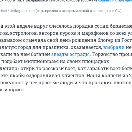
ой и богатой, а завершилась салютом, который горожане
сравнили с праздн
lchuk \ Instаgrаm.com (сеть признана экстремистской и запрещена в РФ)
а этой неделе вдруг слетелось порядка сотни бизнесме
гов, астрологов, авторов курсов и марафонов со всех у
 размахом отмечала свой день рождения блогер из Рост
льчук: город для праздника, оказывается,
выбрали
не
екали на нем богачей
звезды эстрады
. Торжество про
и подобает миллионерам: на своих площадках
льница» открыто рассказывает, как зарабатывает бол
ете, якобы оздоравливая клиентов. Наши коллеги из 2
о покупают у нее простые люди и что про такие вложе
г и юрист.