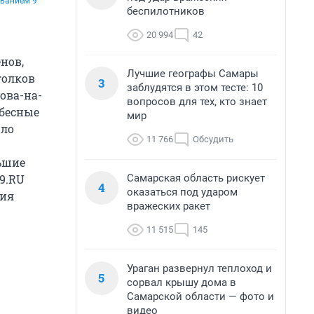
ованием 9
беспилотников
20 994
42
нов,
Лучшие географы Самары
голков
3
заблудятся в этом тесте: 10
ова-на-
вопросов для тех, кто знает
бесные
мир
шло
11 766
Обсудить
ьшие
Самарская область рискует
9.RU
4
оказаться под ударом
ния
вражеских ракет
11 515
145
Ураган развернул теплоход и
5
сорвал крышу дома в
Самарской области — фото и
видео