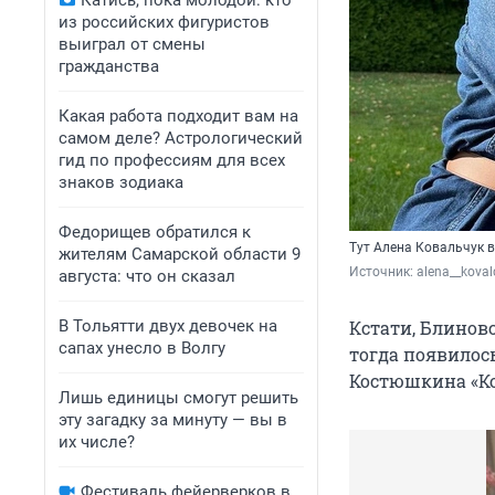
Катись, пока молодой: кто
из российских фигуристов
выиграл от смены
гражданства
Какая работа подходит вам на
самом деле? Астрологический
гид по профессиям для всех
знаков зодиака
Федорищев обратился к
Тут Алена Ковальчук 
жителям Самарской области 9
Источник: 
alena__kova
августа: что он сказал
В Тольятти двух девочек на
Кстати, Блиновс
сапах унесло в Волгу
тогда появилось
Костюшкина «Ко
Лишь единицы смогут решить
эту загадку за минуту — вы в
их числе?
Фестиваль фейерверков в