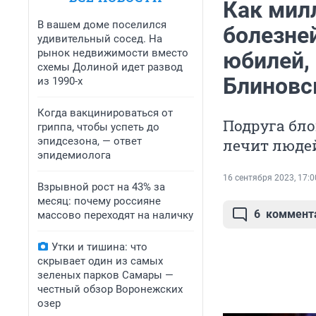
Как мил
В вашем доме поселился
болезней
удивительный сосед. На
рынок недвижимости вместо
юбилей,
схемы Долиной идет развод
Блиновс
из 1990-х
Когда вакцинироваться от
Подруга бло
гриппа, чтобы успеть до
эпидсезона, — ответ
лечит люде
эпидемиолога
16 сентября 2023, 17:0
Взрывной рост на 43% за
месяц: почему россияне
6
коммент
массово переходят на наличку
Утки и тишина: что
скрывает один из самых
зеленых парков Самары —
честный обзор Воронежских
озер