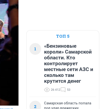
ТОП 5
«Бензиновые
1
короли» Самарской
области. Кто
контролирует
местные сети АЗС и
сколько там
крутится денег
26 412
53
Самарская область попала
2
под удар вражеских