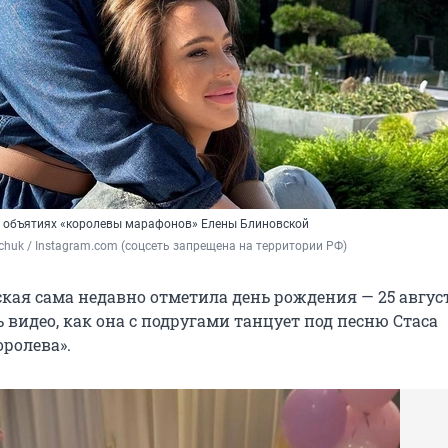
в объятиях «королевы марафонов» Елены Блиновской
lchuk / Instаgrаm.com (соцсеть запрещена на территории РФ)
кая сама недавно отметила день рождения — 25 август
 видео, как она с подругами танцует под песню Стаса
ролева».