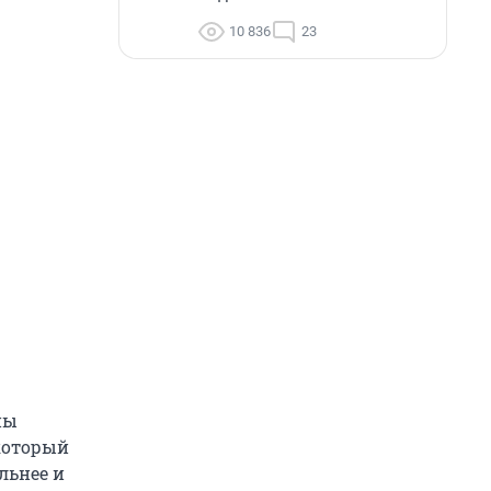
10 836
23
ны
который
льнее и