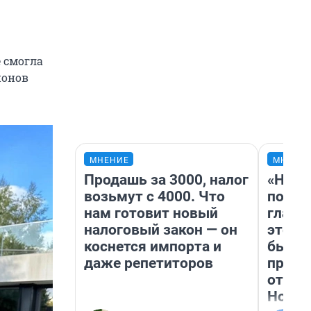
 смогла
ионов
МНЕНИЕ
МНЕНИ
Продашь за 3000, налог
«Нико
возьмут с 4000. Что
побед
нам готовит новый
главн
налоговый закон — он
этого
коснется импорта и
бьет 
даже репетиторов
прока
отзыв
Нолан