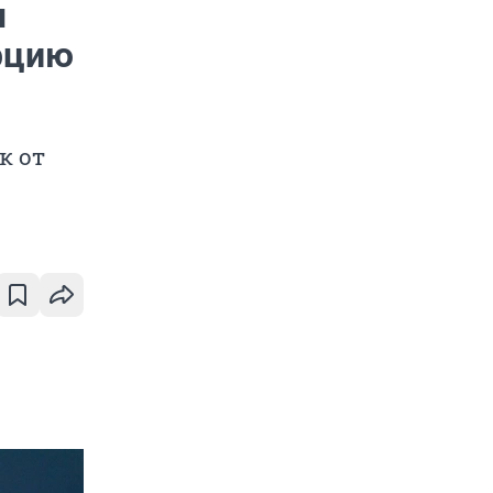
ы
урцию
к от