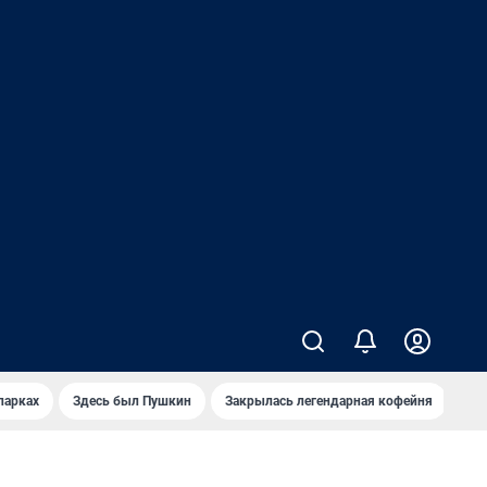
парках
Здесь был Пушкин
Закрылась легендарная кофейня
Ка