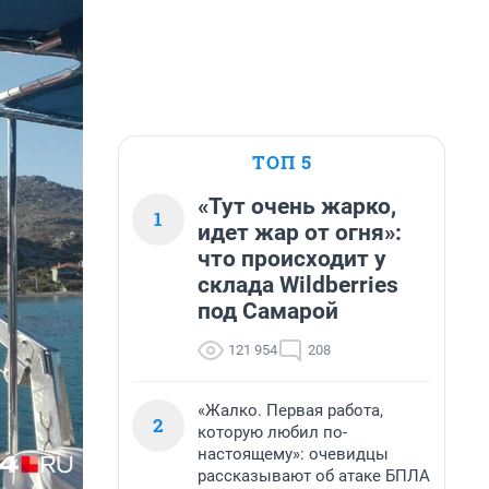
ТОП 5
«Тут очень жарко,
1
идет жар от огня»:
что происходит у
склада Wildberries
под Самарой
121 954
208
«Жалко. Первая работа,
2
которую любил по-
настоящему»: очевидцы
рассказывают об атаке БПЛА