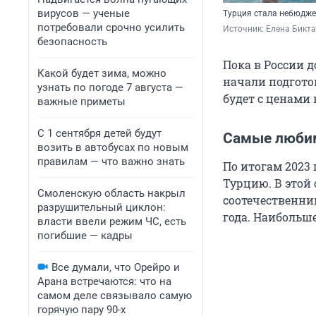
вирусов — ученые
Турция стала небюдже
потребовали срочно усилить
Источник: 
Елена Бикта
безопасность
Пока в России 
Какой будет зима, можно
начали подгото
узнать по погоде 7 августа —
будет с ценами 
важные приметы
С 1 сентября детей будут
Самые люби
возить в автобусах по новым
правилам — что важно знать
По итогам 2023
Турцию. В этой
Смоленскую область накрыл
соотечественник
разрушительный циклон:
года. Наибольш
власти ввели режим ЧС, есть
погибшие — кадры
Все думали, что Орейро и
Арана встречаются: что на
самом деле связывало самую
горячую пару 90-х