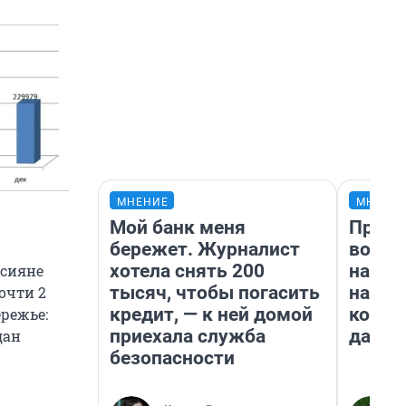
МНЕНИЕ
МНЕНИ
Мой банк меня
Прода
бережет. Журналист
возьм
хотела снять 200
нам г
ссияне
тысяч, чтобы погасить
налог
очти 2
кредит, — к ней домой
косне
ережье:
приехала служба
даже 
дан
безопасности