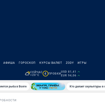
АФИША
ГОРОСКОП
КУРСЫ ВАЛЮТ
ZODY
ИГРЫ
USD 81,41
СЕЙЧАС
4
ПРОБКИ
+20°C
EUR 94,06
яется рыба в Волге
Кто делает скульптуры в 
РОБНОСТИ