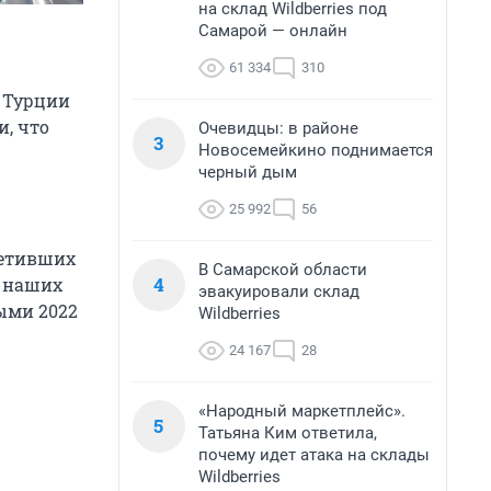
на склад Wildberries под
Самарой — онлайн
61 334
310
в Турции
и, что
Очевидцы: в районе
3
Новосемейкино поднимается
черный дым
25 992
56
сетивших
В Самарской области
4
а наших
эвакуировали склад
ными 2022
Wildberries
.
24 167
28
«Народный маркетплейс».
5
Татьяна Ким ответила,
почему идет атака на склады
Wildberries