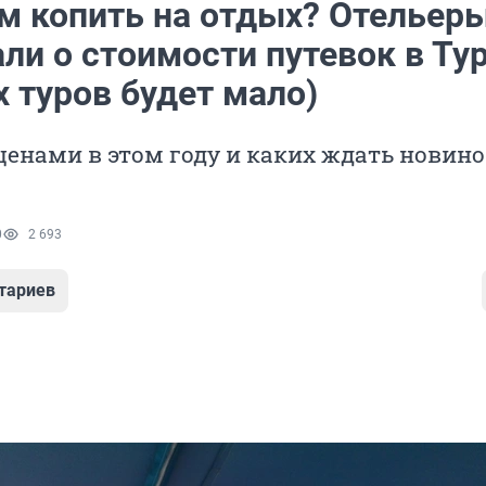
м копить на отдых? Отельер
али о стоимости путевок в Т
 туров будет мало)
 ценами в этом году и каких ждать новино
0
2 693
тариев