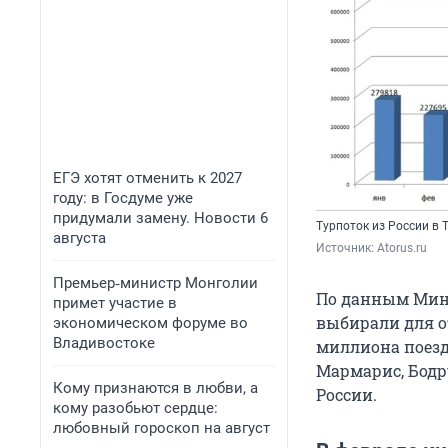
ЕГЭ хотят отменить к 2027
году: в Госдуме уже
придумали замену. Новости 6
Турпоток из России в 
августа
Источник: 
Atorus.ru
Премьер‑министр Монголии
По данным Мини
примет участие в
выбирали для о
экономическом форуме во
Владивостоке
миллиона поездо
Мармарис, Бодр
Кому признаются в любви, а
России.
кому разобьют сердце:
любовный гороскоп на август