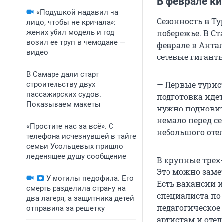
В феврале ки
«Подушкой надавил на
Сезонность в Т
лицо, чтобы не кричала»:
побережье. В С
жених убил модель и год
возил ее труп в чемодане —
феврале в Антал
видео
сетевые гигант
В Самаре дали старт
— Первые турис
строительству двух
пассажирских судов.
подготовка идет
Показываем макеты
нужно подновить
немало перед се
«Простите нас за всё». С
небольшого оте
телефона исчезнувшей в тайге
семьи Усольцевых пришло
леденящее душу сообщение
В крупные трех-
Это можно заме
У могилы педофила. Его
Есть вакансии и
смерть разделила страну на
специалиста по
два лагеря, а защитника детей
педагогическое
отправила за решетку
артистам и оте