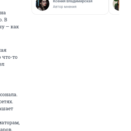
Ксения Владимирская
Автор мнения
 на
. В
ну — как
ная
о что-то
ел
сонала.
сетях.
лашает
маторам,
аров.