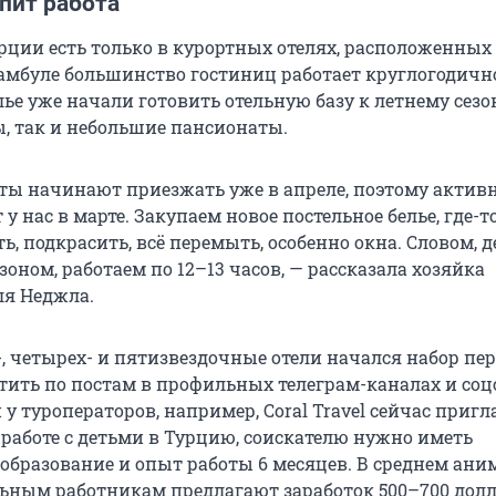
пит работа
урции есть только в курортных отелях, расположенных
тамбуле большинство гостиниц работает круглогодично
ье уже начали готовить отельную базу к летнему сезо
ы, так и небольшие пансионаты.
ты начинают приезжать уже в апреле, поэтому актив
 у нас в марте. Закупаем новое постельное белье, где-т
, подкрасить, всё перемыть, особенно окна. Словом, д
зоном, работаем по 12–13 часов, — рассказала хозяйка
ля Неджла.
, четырех- и пятизвездочные отели начался набор пер
тить по постам в профильных телеграм-каналах и соц
 у туроператоров, например, Coral Travel сейчас приг
 работе с детьми в Турцию, соискателю нужно иметь
 образование и опыт работы 6 месяцев. В среднем ани
льным работникам предлагают заработок 500–700 долл