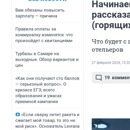
Начинае
Вам обязаны повысить
рассказ
зарплату — причина
(горящих
Правила оплаты за
коммуналку изменятся: что
Что будет с
произойдет с квитанциями
отельеров
Турбазы в Самаре на
выходные. Обзор вариантов и
27 февраля 2024, 15:3
цен
19
коммен
«Как они получают сто баллов
— серьезный вопрос». О
кризисе ЕГЭ, всего
образования и ужасах
приемной кампании
«Если сверху летит ракета и
сжигает мой товар, то это не
мой риск». Основатель Levrana